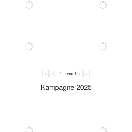
«
‹
von
4
›
»
Kampagne 2025