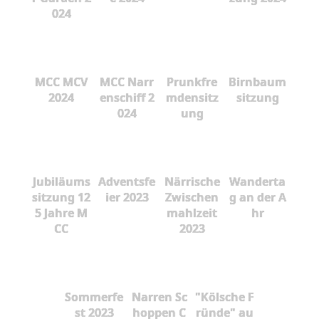
024
MCC MCV
MCC Narr
Prunkfre
Birnbaum
2024
enschiff 2
mdensitz
sitzung
024
ung
Jubiläums
Adventsfe
Närrische
Wanderta
sitzung 12
ier 2023
Zwischen
g an der A
5 Jahre M
mahlzeit
hr
CC
2023
Sommerfe
Narren Sc
"Kölsche F
st 2023
hoppen C
ründe" au