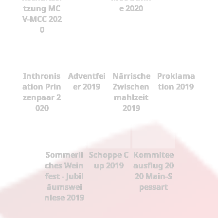
tzung MC
e 2020
V-MCC 202
0
Inthronis
Adventfei
Närrische
Proklama
ation Prin
er 2019
Zwischen
tion 2019
zenpaar 2
mahlzeit
020
2019
Sommerli
Schoppe C
Kommitee
ches Wein
up 2019
ausflug 20
fest - Jubil
20 Main-S
äumswei
pessart
nlese 2019