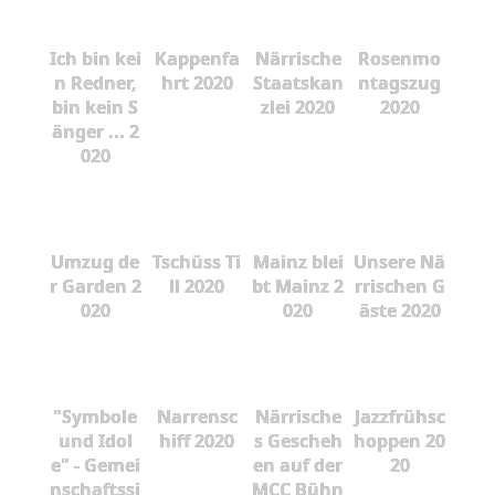
Ich bin kei
Kappenfa
Närrische
Rosenmo
n Redner,
hrt 2020
Staatskan
ntagszug
bin kein S
zlei 2020
2020
änger ... 2
020
Umzug de
Tschüss Ti
Mainz blei
Unsere Nä
r Garden 2
ll 2020
bt Mainz 2
rrischen G
020
020
äste 2020
"Symbole
Narrensc
Närrische
Jazzfrühsc
und Idol
hiff 2020
s Gescheh
hoppen 20
e" - Gemei
en auf der
20
nschaftssi
MCC Bühn