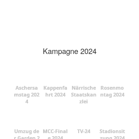
Kampagne 2024
Aschersa
Kappenfa
Närrische
Rosenmo
mstag 202
hrt 2024
Staatskan
ntag 2024
4
zlei
Umzug de
MCC-Final
TV-24
Stadionsit
r Garden 2
e 2024
zung 2024