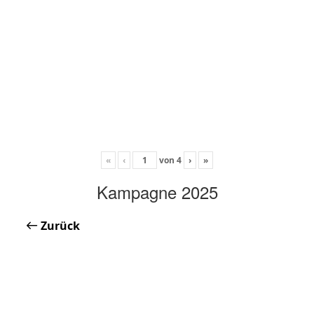
«
‹
von
4
›
»
Kampagne 2025
Zurück