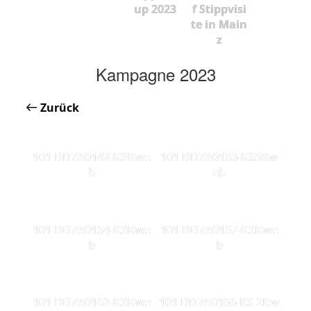
up 2023
f Stippvisi
te in Main
z
Kampagne 2023
Zurück
101 DD7A0147-KSKwe
101 DD7A0153-KS5Kw
b
eb
101 DD7A0154-KSKwe
101 DD7A0157-KSKwe
b
b
101 DD7A0162-KSKwe
101 DD7A0166-KS 2Kw