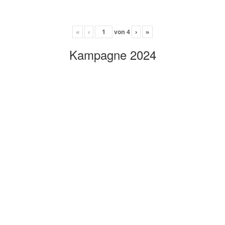
«
‹
von
4
›
»
Kampagne 2024