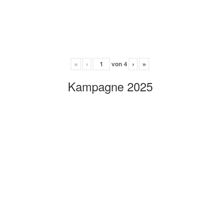
«
‹
von
4
›
»
Kampagne 2025