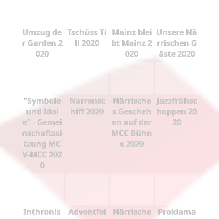
Umzug de
Tschüss Ti
Mainz blei
Unsere Nä
r Garden 2
ll 2020
bt Mainz 2
rrischen G
020
020
äste 2020
"Symbole
Narrensc
Närrische
Jazzfrühsc
und Idol
hiff 2020
s Gescheh
hoppen 20
e" - Gemei
en auf der
20
nschaftssi
MCC Bühn
tzung MC
e 2020
V-MCC 202
0
Inthronis
Adventfei
Närrische
Proklama