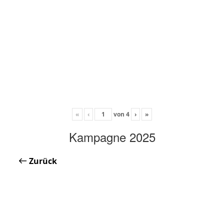
«
‹
von
4
›
»
Kampagne 2025
Zurück