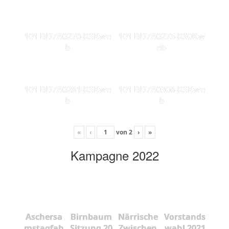
101 DD7A0270-KSKwe
101 DD7A0275-KS0Kw
b
eb
101 DD7A0281-KSKwe
101 DD7A0308-KSKwe
b
b
«
‹
von
2
›
»
Kampagne 2022
Aschersa
Birnbaum
Närrische
Vorstands
mstagfah
Sitzung 20
Zwischen
wahl 2021