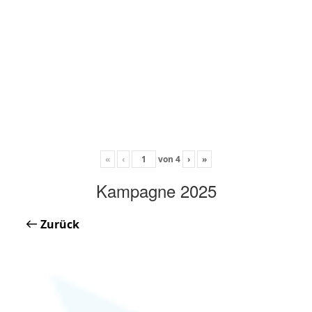
«
‹
von
4
›
»
Kampagne 2025
Zurück