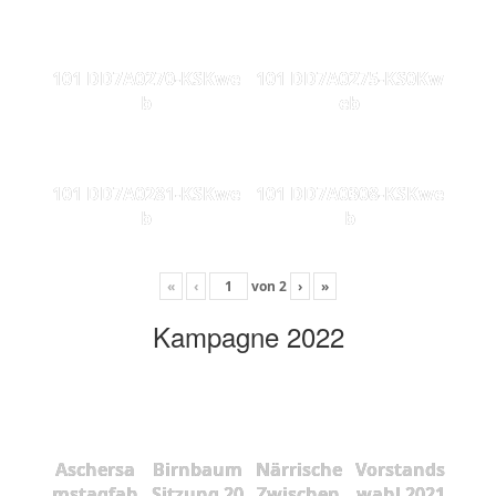
101 DD7A0270-KSKwe
101 DD7A0275-KS0Kw
b
eb
101 DD7A0281-KSKwe
101 DD7A0308-KSKwe
b
b
«
‹
von
2
›
»
Kampagne 2022
Aschersa
Birnbaum
Närrische
Vorstands
mstagfah
Sitzung 20
Zwischen
wahl 2021