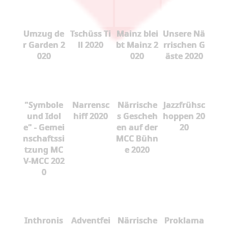
Umzug de
Tschüss Ti
Mainz blei
Unsere Nä
r Garden 2
ll 2020
bt Mainz 2
rrischen G
020
020
äste 2020
"Symbole
Narrensc
Närrische
Jazzfrühsc
und Idol
hiff 2020
s Gescheh
hoppen 20
e" - Gemei
en auf der
20
nschaftssi
MCC Bühn
tzung MC
e 2020
V-MCC 202
0
Inthronis
Adventfei
Närrische
Proklama