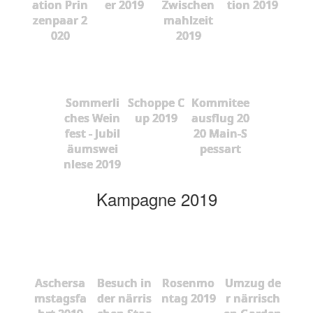
ation Prin
er 2019
Zwischen
tion 2019
zenpaar 2
mahlzeit
020
2019
Sommerli
Schoppe C
Kommitee
ches Wein
up 2019
ausflug 20
fest - Jubil
20 Main-S
äumswei
pessart
nlese 2019
Kampagne 2019
Aschersa
Besuch in
Rosenmo
Umzug de
mstagsfa
der närris
ntag 2019
r närrisch