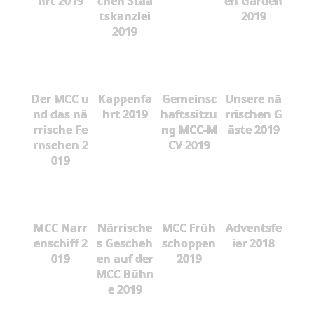
hrt 2019
chen Staa
en Garden
tskanzlei
2019
2019
Der MCC u
Kappenfa
Gemeinsc
Unsere nä
nd das nä
hrt 2019
haftssitzu
rrischen G
rrische Fe
ng MCC-M
äste 2019
rnsehen 2
CV 2019
019
MCC Narr
Närrische
MCC Früh
Adventsfe
enschiff 2
s Gescheh
schoppen
ier 2018
019
en auf der
2019
MCC Bühn
e 2019