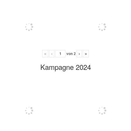
«
‹
von
2
›
»
Kampagne 2024