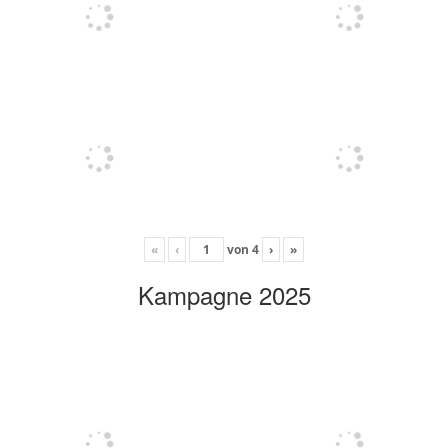
«
‹
von
4
›
»
Kampagne 2025