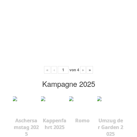
«
‹
von
4
›
»
Kampagne 2025
Aschersa
Kappenfa
Romo
Umzug de
mstag 202
hrt 2025
r Garden 2
5
025