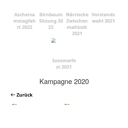
Aschersa
Birnbaum
Närrische
Vorstands
mstagfah
Sitzung 20
Zwischen
wahl 2021
rt 2022
22
mahlzeit
2021
Sommerfe
st 2021
Kampagne 2020
Zurück