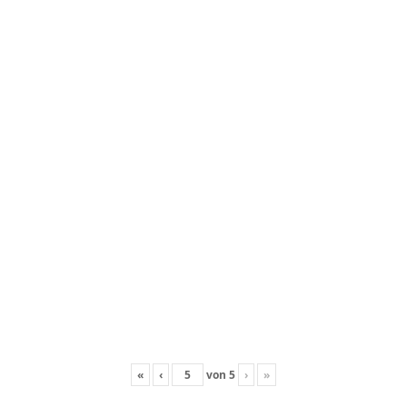
«
‹
von
5
›
»