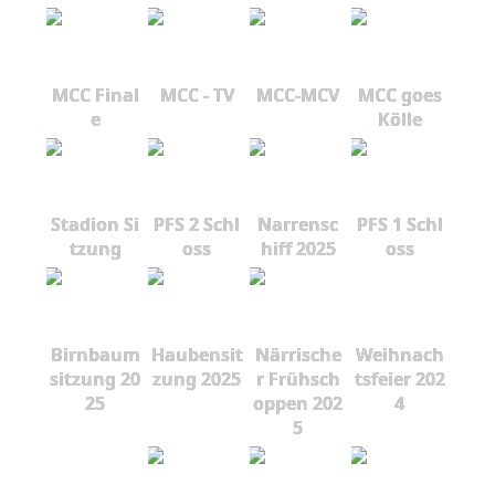
MCC Final
MCC - TV
MCC-MCV
MCC goes
e
Kölle
Stadion Si
PFS 2 Schl
Narrensc
PFS 1 Schl
tzung
oss
hiff 2025
oss
Birnbaum
Haubensit
Närrische
Weihnach
sitzung 20
zung 2025
r Frühsch
tsfeier 202
25
oppen 202
4
5