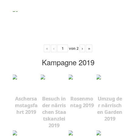
«
‹
von
2
›
»
Kampagne 2019
Aschersa
Besuch in
Rosenmo
Umzug de
mstagsfa
der närris
ntag 2019
r närrisch
hrt 2019
chen Staa
en Garden
tskanzlei
2019
2019