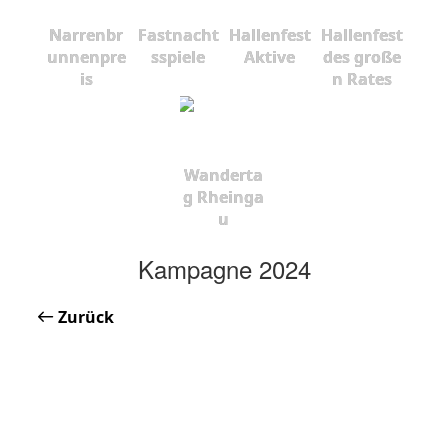
Narrenbr
Fastnacht
Hallenfest
Hallenfest
unnenpre
sspiele
Aktive
des große
is
n Rates
Wanderta
g Rheinga
u
Kampagne 2024
Zurück