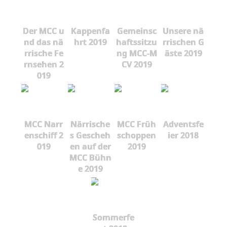
Der MCC u
Kappenfa
Gemeinsc
Unsere nä
nd das nä
hrt 2019
haftssitzu
rrischen G
rrische Fe
ng MCC-M
äste 2019
rnsehen 2
CV 2019
019
MCC Narr
Närrische
MCC Früh
Adventsfe
enschiff 2
s Gescheh
schoppen
ier 2018
019
en auf der
2019
MCC Bühn
e 2019
Sommerfe