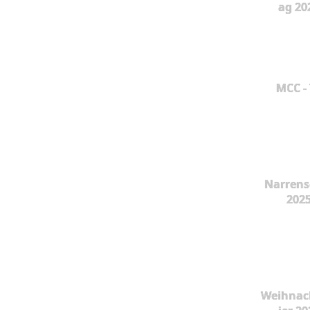
ag 20
MCC -
Narrens
202
Weihnac