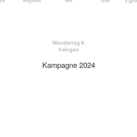
24
enpreis
ele
tive
s gr
Wandertag R
heingau
Kampagne 2024