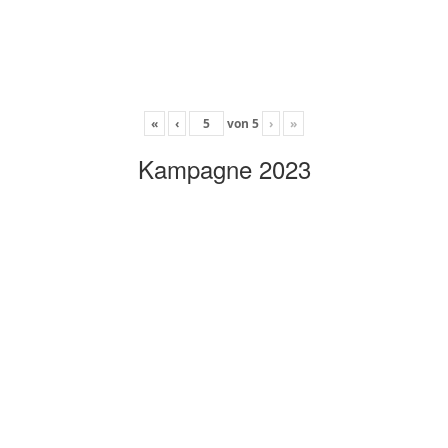
«
‹
von
5
›
»
Kampagne 2023