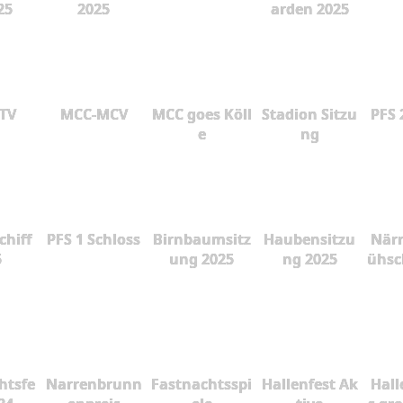
25
2025
arden 2025
 TV
MCC-MCV
MCC goes Köll
Stadion Sitzu
PFS 
e
ng
chiff
PFS 1 Schloss
Birnbaumsitz
Haubensitzu
Närr
5
ung 2025
ng 2025
ühsc
htsfe
Narrenbrunn
Fastnachtsspi
Hallenfest Ak
Hall