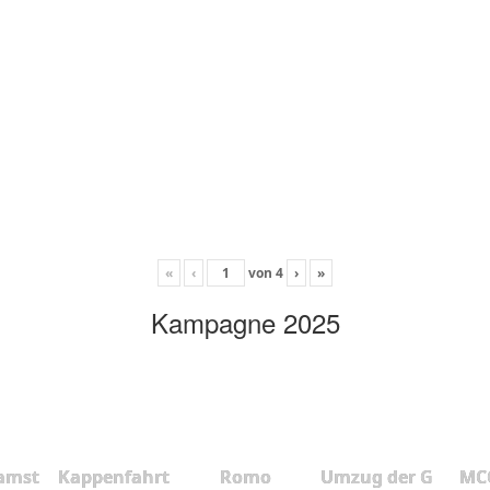
«
‹
von
4
›
»
Kampagne 2025
amst
Kappenfahrt
Romo
Umzug der G
MCC