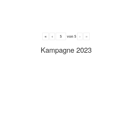
«
‹
von
5
›
»
Kampagne 2023