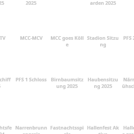
25
2025
arden 2025
 TV
MCC-MCV
MCC goes Köll
Stadion Sitzu
PFS 
e
ng
chiff
PFS 1 Schloss
Birnbaumsitz
Haubensitzu
Närr
5
ung 2025
ng 2025
ühsc
htsfe
Narrenbrunn
Fastnachtsspi
Hallenfest Ak
Hall