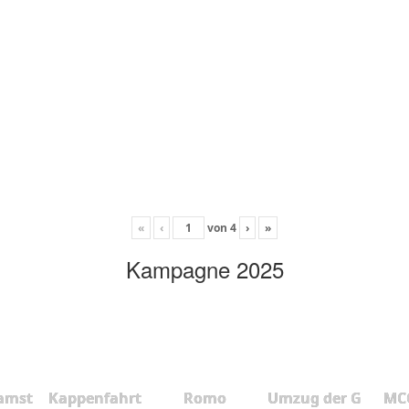
«
‹
von
4
›
»
Kampagne 2025
amst
Kappenfahrt
Romo
Umzug der G
MCC