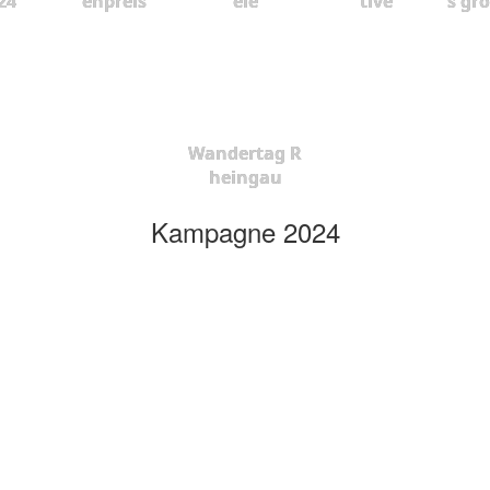
24
enpreis
ele
tive
s gr
Wandertag R
heingau
Kampagne 2024