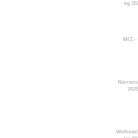
ag 20
MCC -
Narrens
202
Weihnac