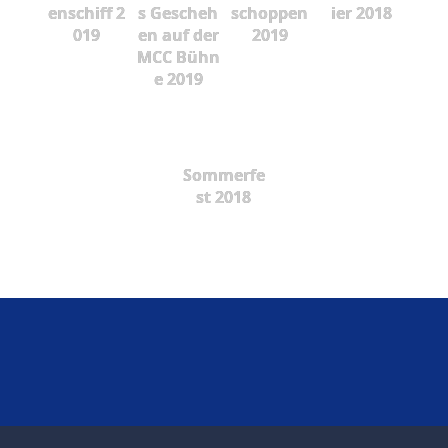
enschiff 2
s Gescheh
schoppen
ier 2018
019
en auf der
2019
MCC Bühn
e 2019
Sommerfe
st 2018