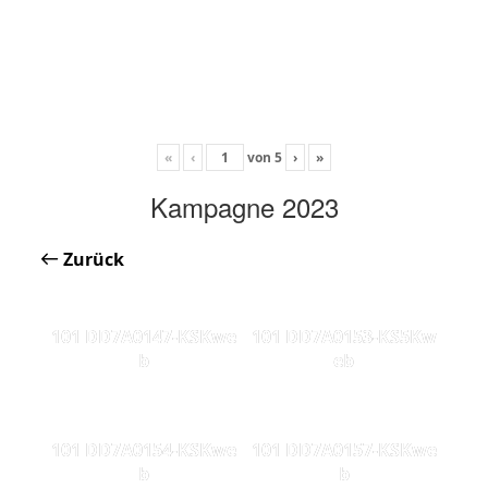
«
‹
von
5
›
»
Kampagne 2023
Zurück
101 DD7A0147-KSKwe
101 DD7A0153-KS5Kw
b
eb
101 DD7A0154-KSKwe
101 DD7A0157-KSKwe
b
b