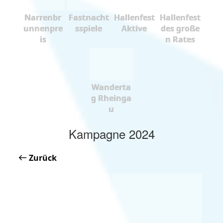
Narrenbr
Fastnacht
Hallenfest
Hallenfest
unnenpre
sspiele
Aktive
des große
is
n Rates
Wanderta
g Rheinga
u
Kampagne 2024
Zurück