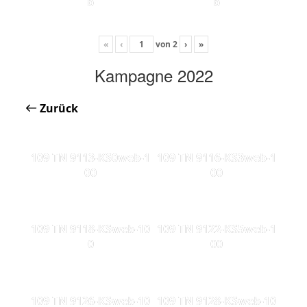
b
b
«
‹
von
2
›
»
Kampagne 2022
Zurück
109 TN 9113-KS0web-1
109 TN 9116-KS3web-1
00
00
109 TN 9118-KSweb-10
109 TN 9122-KS5web-1
0
00
109 TN 9126-KSweb-10
109 TN 9128-KSweb-10