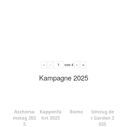
«
‹
von
4
›
»
Kampagne 2025
Aschersa
Kappenfa
Romo
Umzug de
mstag 202
hrt 2025
r Garden 2
5
025