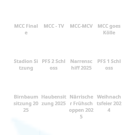
MCC Final
MCC - TV
MCC-MCV
MCC goes
e
Kölle
Stadion Si
PFS 2 Schl
Narrensc
PFS 1 Schl
tzung
oss
hiff 2025
oss
Birnbaum
Haubensit
Närrische
Weihnach
sitzung 20
zung 2025
r Frühsch
tsfeier 202
25
oppen 202
4
5