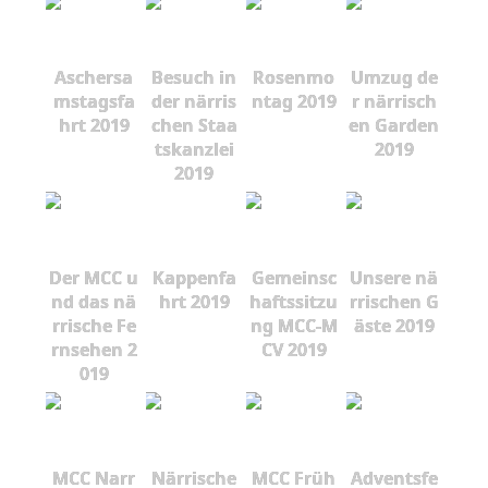
Aschersa
Besuch in
Rosenmo
Umzug de
mstagsfa
der närris
ntag 2019
r närrisch
hrt 2019
chen Staa
en Garden
tskanzlei
2019
2019
Der MCC u
Kappenfa
Gemeinsc
Unsere nä
nd das nä
hrt 2019
haftssitzu
rrischen G
rrische Fe
ng MCC-M
äste 2019
rnsehen 2
CV 2019
019
MCC Narr
Närrische
MCC Früh
Adventsfe