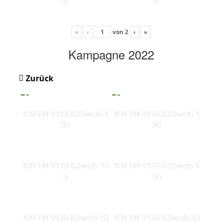
b
b
«
‹
von
2
›
»
Kampagne 2022
Zurück
109 TN 9113-KS0web-1
109 TN 9116-KS3web-1
00
00
109 TN 9118-KSweb-10
109 TN 9122-KS5web-1
0
00
109 TN 9126-KSweb-10
109 TN 9128-KSweb-10