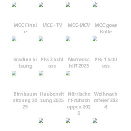
MCC Final
MCC - TV
MCC-MCV
MCC goes
e
Kölle
Stadion Si
PFS 2 Schl
Narrensc
PFS 1 Schl
tzung
oss
hiff 2025
oss
Birnbaum
Haubensit
Närrische
Weihnach
sitzung 20
zung 2025
r Frühsch
tsfeier 202
25
oppen 202
4
5