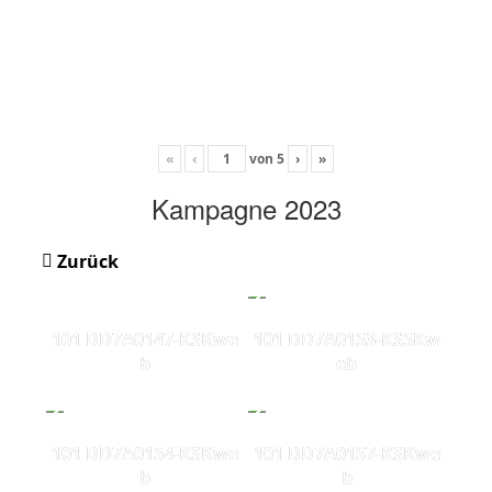
«
‹
von
5
›
»
Kampagne 2023
Zurück
101 DD7A0147-KSKwe
101 DD7A0153-KS5Kw
b
eb
101 DD7A0154-KSKwe
101 DD7A0157-KSKwe
b
b