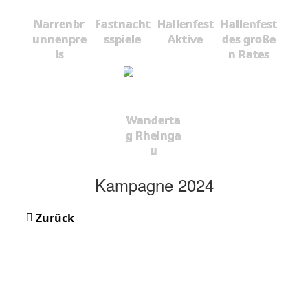
Narrenbr
Fastnacht
Hallenfest
Hallenfest
unnenpre
sspiele
Aktive
des große
is
n Rates
Wanderta
g Rheinga
u
Kampagne 2024
Zurück