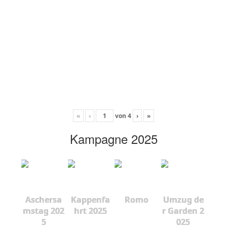
«
‹
von
4
›
»
Kampagne 2025
Aschersa
Kappenfa
Romo
Umzug de
mstag 202
hrt 2025
r Garden 2
5
025