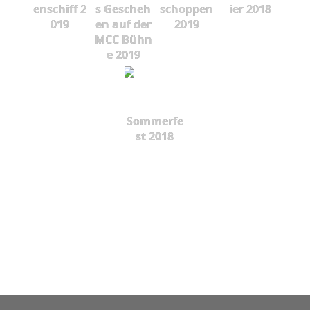
enschiff 2
s Gescheh
schoppen
ier 2018
019
en auf der
2019
MCC Bühn
e 2019
Sommerfe
st 2018