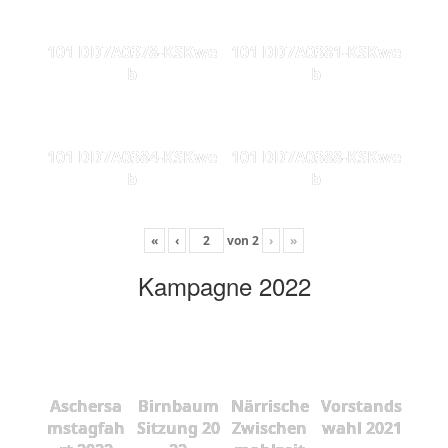
101 DD7A0378-KSKwe
101 DD7A0381-KSKwe
b
b
101 DD7A0384-KSKwe
101 DD7A0388-KSKwe
b
b
«
‹
von
2
›
»
Kampagne 2022
Aschersa
Birnbaum
Närrische
Vorstands
mstagfah
Sitzung 20
Zwischen
wahl 2021