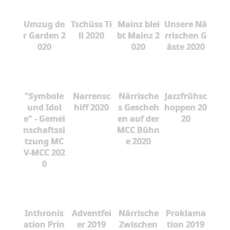
Umzug de
Tschüss Ti
Mainz blei
Unsere Nä
r Garden 2
ll 2020
bt Mainz 2
rrischen G
020
020
äste 2020
"Symbole
Narrensc
Närrische
Jazzfrühsc
und Idol
hiff 2020
s Gescheh
hoppen 20
e" - Gemei
en auf der
20
nschaftssi
MCC Bühn
tzung MC
e 2020
V-MCC 202
0
Inthronis
Adventfei
Närrische
Proklama
ation Prin
er 2019
Zwischen
tion 2019