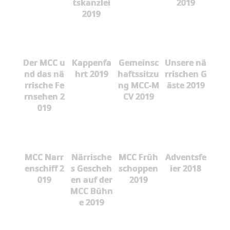
tskanzlei
2019
2019
Der MCC u
Kappenfa
Gemeinsc
Unsere nä
nd das nä
hrt 2019
haftssitzu
rrischen G
rrische Fe
ng MCC-M
äste 2019
rnsehen 2
CV 2019
019
MCC Narr
Närrische
MCC Früh
Adventsfe
enschiff 2
s Gescheh
schoppen
ier 2018
019
en auf der
2019
MCC Bühn
e 2019