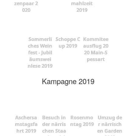
zenpaar 2
mahlzeit
020
2019
Sommerli
Schoppe C
Kommitee
ches Wein
up 2019
ausflug 20
fest - Jubil
20 Main-S
äumswei
pessart
nlese 2019
Kampagne 2019
Aschersa
Besuch in
Rosenmo
Umzug de
mstagsfa
der närris
ntag 2019
r närrisch
hrt 2019
chen Staa
en Garden