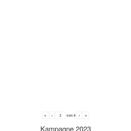
«
‹
von
6
›
»
Kampagne 2023