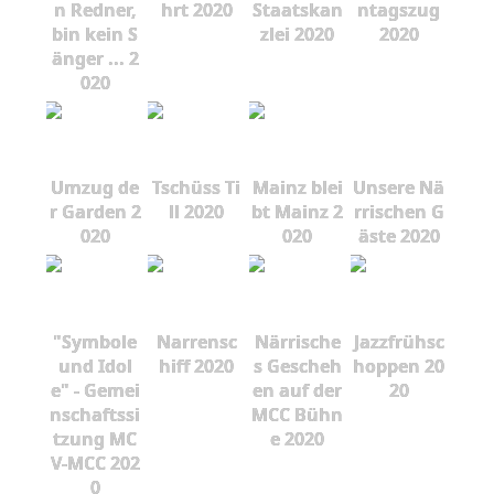
n Redner,
hrt 2020
Staatskan
ntagszug
bin kein S
zlei 2020
2020
änger ... 2
020
Umzug de
Tschüss Ti
Mainz blei
Unsere Nä
r Garden 2
ll 2020
bt Mainz 2
rrischen G
020
020
äste 2020
"Symbole
Narrensc
Närrische
Jazzfrühsc
und Idol
hiff 2020
s Gescheh
hoppen 20
e" - Gemei
en auf der
20
nschaftssi
MCC Bühn
tzung MC
e 2020
V-MCC 202
0