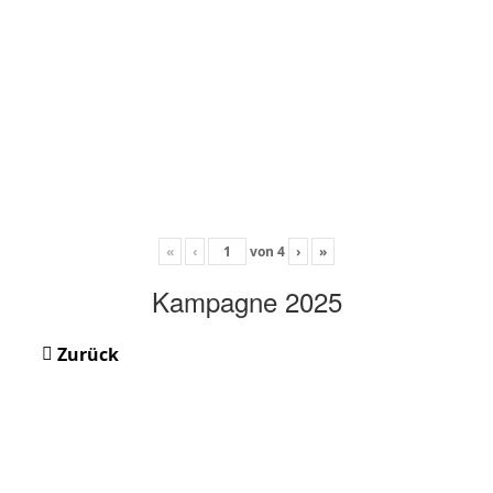
«
‹
von
4
›
»
Kampagne 2025
Zurück