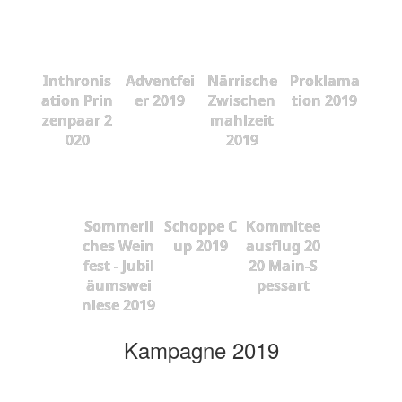
Inthronis
Adventfei
Närrische
Proklama
ation Prin
er 2019
Zwischen
tion 2019
zenpaar 2
mahlzeit
020
2019
Sommerli
Schoppe C
Kommitee
ches Wein
up 2019
ausflug 20
fest - Jubil
20 Main-S
äumswei
pessart
nlese 2019
Kampagne 2019