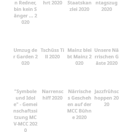
n Redner,
hrt 2020
Staatskan
ntagszug
bin kein S
zlei 2020
2020
änger ... 2
020
Umzug de
Tschüss Ti
Mainz blei
Unsere Nä
r Garden 2
ll 2020
bt Mainz 2
rrischen G
020
020
äste 2020
"Symbole
Narrensc
Närrische
Jazzfrühsc
und Idol
hiff 2020
s Gescheh
hoppen 20
e" - Gemei
en auf der
20
nschaftssi
MCC Bühn
tzung MC
e 2020
V-MCC 202
0