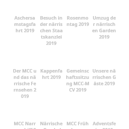
Aschersa
Besuch in
Rosenmo
Umzug de
mstagsfa
der närris
ntag 2019
r närrisch
hrt 2019
chen Staa
en Garden
tskanzlei
2019
2019
Der MCC u
Kappenfa
Gemeinsc
Unsere nä
nd das nä
hrt 2019
haftssitzu
rrischen G
rrische Fe
ng MCC-M
äste 2019
rnsehen 2
CV 2019
019
MCC Narr
Närrische
MCC Früh
Adventsfe