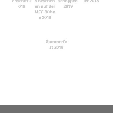
enschiff 2
s Gescheh
schoppen
ier 2018
019
en auf der
2019
MCC Bühn
e 2019
Sommerfe
st 2018