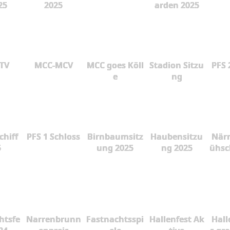
25
2025
arden 2025
 TV
MCC-MCV
MCC goes Köll
Stadion Sitzu
PFS 
e
ng
chiff
PFS 1 Schloss
Birnbaumsitz
Haubensitzu
Närr
5
ung 2025
ng 2025
ühsc
htsfe
Narrenbrunn
Fastnachtsspi
Hallenfest Ak
Hall