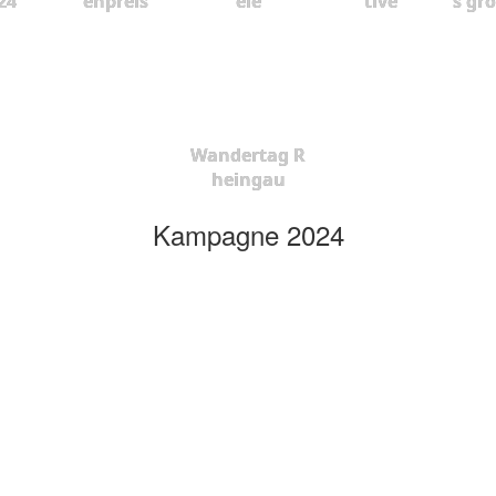
24
enpreis
ele
tive
s gr
Wandertag R
heingau
Kampagne 2024