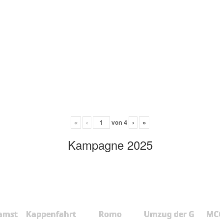
«
‹
von
4
›
»
Kampagne 2025
amst
Kappenfahrt
Romo
Umzug der G
MCC