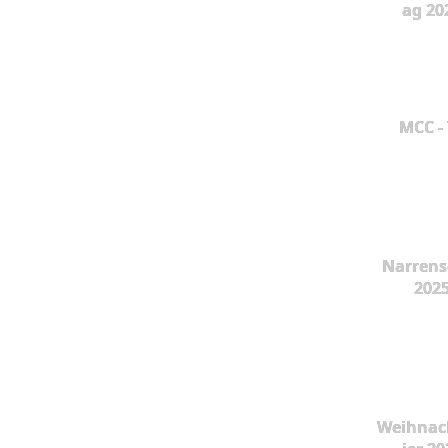
ag 20
MCC -
Narrens
202
Weihnac