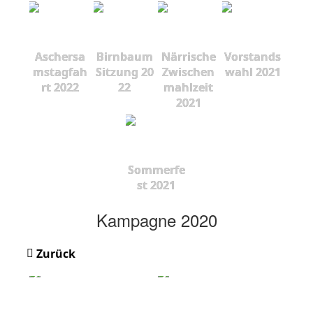
Aschersa
Birnbaum
Närrische
Vorstands
mstagfah
Sitzung 20
Zwischen
wahl 2021
rt 2022
22
mahlzeit
2021
Sommerfe
st 2021
Kampagne 2020
Zurück