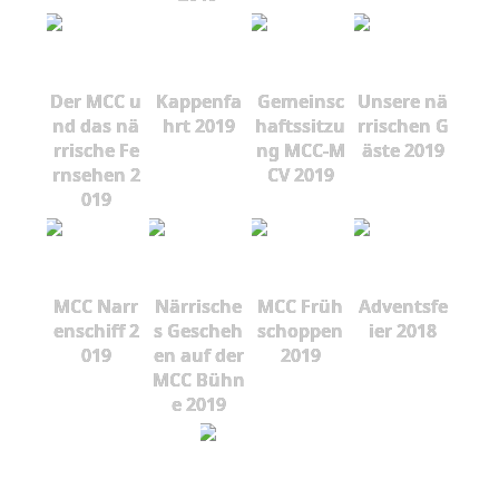
Der MCC u
Kappenfa
Gemeinsc
Unsere nä
nd das nä
hrt 2019
haftssitzu
rrischen G
rrische Fe
ng MCC-M
äste 2019
rnsehen 2
CV 2019
019
MCC Narr
Närrische
MCC Früh
Adventsfe
enschiff 2
s Gescheh
schoppen
ier 2018
019
en auf der
2019
MCC Bühn
e 2019