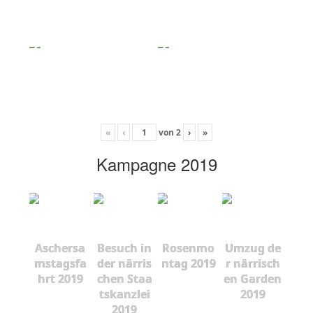
«
‹
von
2
›
»
Kampagne 2019
Aschersa
Besuch in
Rosenmo
Umzug de
mstagsfa
der närris
ntag 2019
r närrisch
hrt 2019
chen Staa
en Garden
tskanzlei
2019
2019