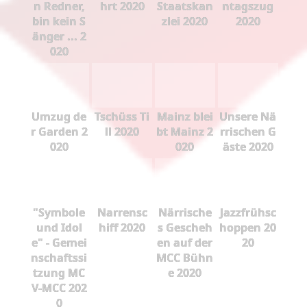
n Redner,
hrt 2020
Staatskan
ntagszug
bin kein S
zlei 2020
2020
änger ... 2
020
Umzug de
Tschüss Ti
Mainz blei
Unsere Nä
r Garden 2
ll 2020
bt Mainz 2
rrischen G
020
020
äste 2020
"Symbole
Narrensc
Närrische
Jazzfrühsc
und Idol
hiff 2020
s Gescheh
hoppen 20
e" - Gemei
en auf der
20
nschaftssi
MCC Bühn
tzung MC
e 2020
V-MCC 202
0