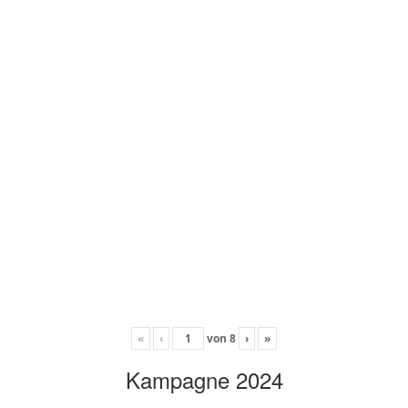
«
‹
von
8
›
»
Kampagne 2024