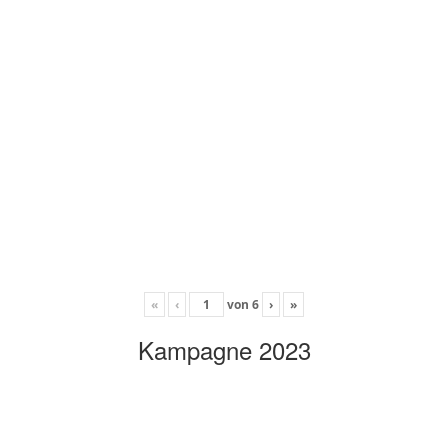
«
‹
von
6
›
»
Kampagne 2023