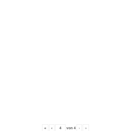
«
‹
von
4
›
»