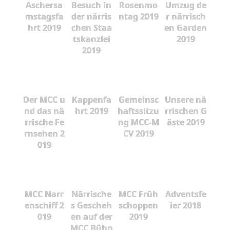
Aschersa
Besuch in
Rosenmo
Umzug de
mstagsfa
der närris
ntag 2019
r närrisch
hrt 2019
chen Staa
en Garden
tskanzlei
2019
2019
Der MCC u
Kappenfa
Gemeinsc
Unsere nä
nd das nä
hrt 2019
haftssitzu
rrischen G
rrische Fe
ng MCC-M
äste 2019
rnsehen 2
CV 2019
019
MCC Narr
Närrische
MCC Früh
Adventsfe
enschiff 2
s Gescheh
schoppen
ier 2018
019
en auf der
2019
MCC Bühn