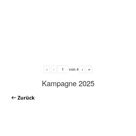
«
‹
von
4
›
»
Kampagne 2025
Zurück