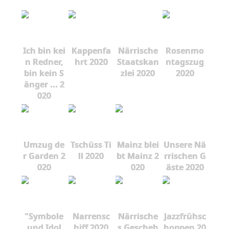
Ich bin kei
Kappenfa
Närrische
Rosenmo
n Redner,
hrt 2020
Staatskan
ntagszug
bin kein S
zlei 2020
2020
änger ... 2
020
Umzug de
Tschüss Ti
Mainz blei
Unsere Nä
r Garden 2
ll 2020
bt Mainz 2
rrischen G
020
020
äste 2020
"Symbole
Narrensc
Närrische
Jazzfrühsc
und Idol
hiff 2020
s Gescheh
hoppen 20