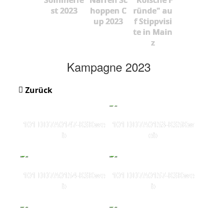
st 2023
hoppen C
ründe" au
up 2023
f Stippvisi
te in Main
z
Kampagne 2023
Zurück
101 DD7A0147-KSKwe
101 DD7A0153-KS5Kw
b
eb
101 DD7A0154-KSKwe
101 DD7A0157-KSKwe
b
b