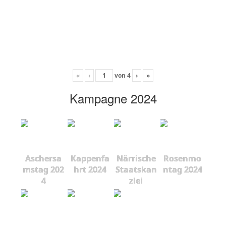
«
‹
von
4
›
»
Kampagne 2024
Aschersa
Kappenfa
Närrische
Rosenmo
mstag 202
hrt 2024
Staatskan
ntag 2024
4
zlei