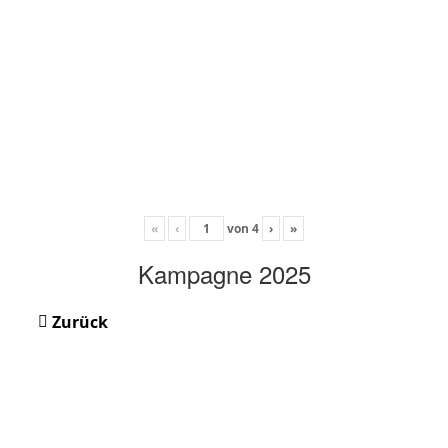
«
‹
von
4
›
»
Kampagne 2025
Zurück