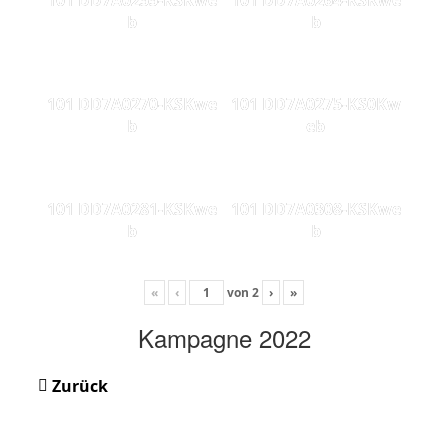
b
b
101 DD7A0270-KSKwe
101 DD7A0275-KS0Kw
b
eb
101 DD7A0281-KSKwe
101 DD7A0308-KSKwe
b
b
«
‹
von
2
›
»
Kampagne 2022
Zurück