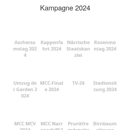
Kampagne 2024
Aschersa
Kappenfa
Närrische
Rosenmo
mstag 202
hrt 2024
Staatskan
ntag 2024
4
zlei
Umzug de
MCC-Final
TV-24
Stadionsit
r Garden 2
e 2024
zung 2024
024
MCC MCV
MCC Narr
Prunkfre
Birnbaum
2024
enschiff 2
mdensitz
sitzung