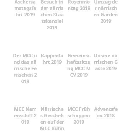
Aschersa
Besuch in
Rosenmo
Umzug de
mstagsfa
der närris
ntag 2019
r närrisch
hrt 2019
chen Staa
en Garden
tskanzlei
2019
2019
Der MCC u
Kappenfa
Gemeinsc
Unsere nä
nd das nä
hrt 2019
haftssitzu
rrischen G
rrische Fe
ng MCC-M
äste 2019
rnsehen 2
CV 2019
019
MCC Narr
Närrische
MCC Früh
Adventsfe
enschiff 2
s Gescheh
schoppen
ier 2018
019
en auf der
2019
MCC Bühn