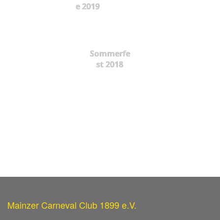
e 2019
Sommerfe
st 2018
Mainzer Carneval Club 1899 e.V.