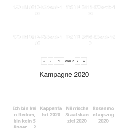
120 TN 0810-KS5web-1
120 TN 0811-KS3web-1
00
00
120 TN 0812-KS3web-1
120 TN 0816-KSweb-10
00
0
«
‹
von
2
›
»
Kampagne 2020
Ich bin kei
Kappenfa
Närrische
Rosenmo
n Redner,
hrt 2020
Staatskan
ntagszug
bin kein S
zlei 2020
2020
änger ... 2