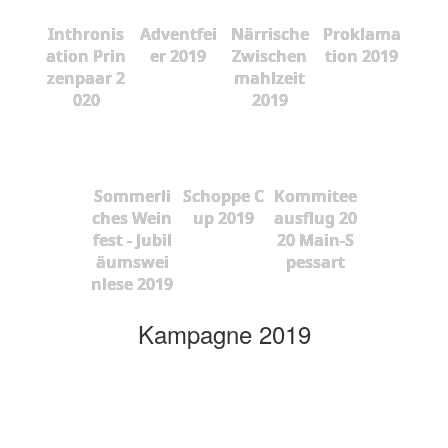
Inthronis
Adventfei
Närrische
Proklama
ation Prin
er 2019
Zwischen
tion 2019
zenpaar 2
mahlzeit
020
2019
Sommerli
Schoppe C
Kommitee
ches Wein
up 2019
ausflug 20
fest - Jubil
20 Main-S
äumswei
pessart
nlese 2019
Kampagne 2019