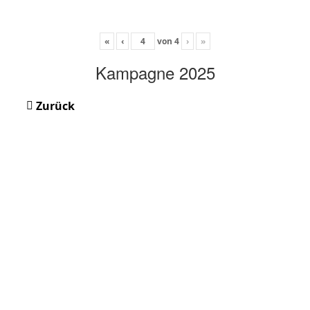
«
‹
von
4
›
»
Kampagne 2025
Zurück