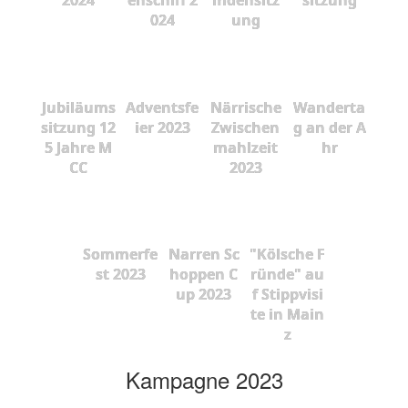
024
ung
Jubiläums
Adventsfe
Närrische
Wanderta
sitzung 12
ier 2023
Zwischen
g an der A
5 Jahre M
mahlzeit
hr
CC
2023
Sommerfe
Narren Sc
"Kölsche F
st 2023
hoppen C
ründe" au
up 2023
f Stippvisi
te in Main
z
Kampagne 2023