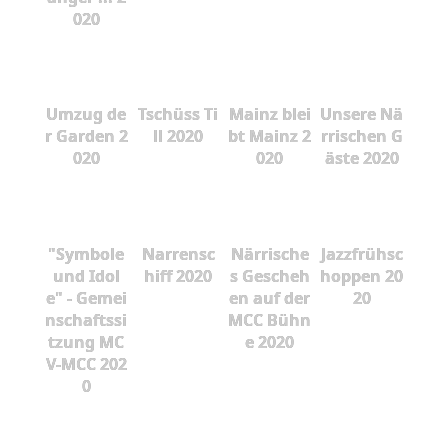
020
Umzug de
Tschüss Ti
Mainz blei
Unsere Nä
r Garden 2
ll 2020
bt Mainz 2
rrischen G
020
020
äste 2020
"Symbole
Narrensc
Närrische
Jazzfrühsc
und Idol
hiff 2020
s Gescheh
hoppen 20
e" - Gemei
en auf der
20
nschaftssi
MCC Bühn
tzung MC
e 2020
V-MCC 202
0