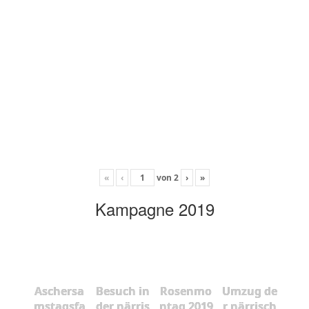
«
‹
von
2
›
»
Kampagne 2019
Aschersa
Besuch in
Rosenmo
Umzug de
mstagsfa
der närris
ntag 2019
r närrisch