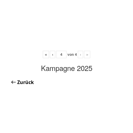
«
‹
von
4
›
»
Kampagne 2025
Zurück