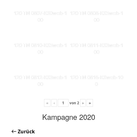
120 TN 0807-KS0web-1
120 TN 0808-KS5web-1
00
00
120 TN 0810-KS5web-1
120 TN 0811-KS3web-1
00
00
120 TN 0812-KS3web-1
120 TN 0816-KSweb-10
00
0
«
‹
von
2
›
»
Kampagne 2020
Zurück