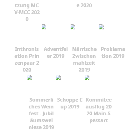
tzung MC
e 2020
V-MCC 202
0
Inthronis
Adventfei
Närrische
Proklama
ation Prin
er 2019
Zwischen
tion 2019
zenpaar 2
mahlzeit
020
2019
Sommerli
Schoppe C
Kommitee
ches Wein
up 2019
ausflug 20
fest - Jubil
20 Main-S
äumswei
pessart
nlese 2019