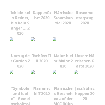
Ich bin kei
Kappenfa
Närrische
Rosenmo
n Redner,
hrt 2020
Staatskan
ntagszug
bin kein S
zlei 2020
2020
änger ... 2
020
Umzug de
Tschüss Ti
Mainz blei
Unsere Nä
r Garden 2
ll 2020
bt Mainz 2
rrischen G
020
020
äste 2020
"Symbole
Narrensc
Närrische
Jazzfrühsc
und Idol
hiff 2020
s Gescheh
hoppen 20
e" - Gemei
en auf der
20
nschaftssi
MCC Bühn