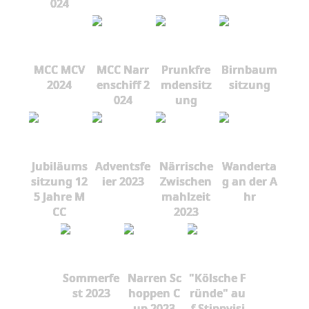
024
MCC MCV
MCC Narr
Prunkfre
Birnbaum
2024
enschiff 2
mdensitz
sitzung
024
ung
Jubiläums
Adventsfe
Närrische
Wanderta
sitzung 12
ier 2023
Zwischen
g an der A
5 Jahre M
mahlzeit
hr
CC
2023
Sommerfe
Narren Sc
"Kölsche F
st 2023
hoppen C
ründe" au
up 2023
f Stippvisi