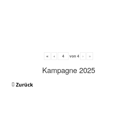
«
‹
von
4
›
»
Kampagne 2025
Zurück