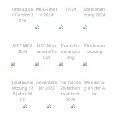
Umzug de
MCC-Final
TV-24
Stadionsit
r Garden 2
e 2024
zung 2024
024
MCC MCV
MCC Narr
Prunkfre
Birnbaum
2024
enschiff 2
mdensitz
sitzung
024
ung
Jubiläums
Adventsfe
Närrische
Wanderta
sitzung 12
ier 2023
Zwischen
g an der A
5 Jahre M
mahlzeit
hr
CC
2023