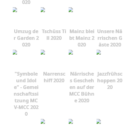
020
Umzug de
Tschüss Ti
Mainz blei
Unsere Nä
r Garden 2
ll 2020
bt Mainz 2
rrischen G
020
020
äste 2020
"Symbole
Narrensc
Närrische
Jazzfrühsc
und Idol
hiff 2020
s Gescheh
hoppen 20
e" - Gemei
en auf der
20
nschaftssi
MCC Bühn
tzung MC
e 2020
V-MCC 202
0