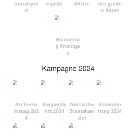
unnenpre
sspiele
Aktive
des große
is
n Rates
Wanderta
g Rheinga
u
Kampagne 2024
Aschersa
Kappenfa
Närrische
Rosenmo
mstag 202
hrt 2024
Staatskan
ntag 2024
4
zlei