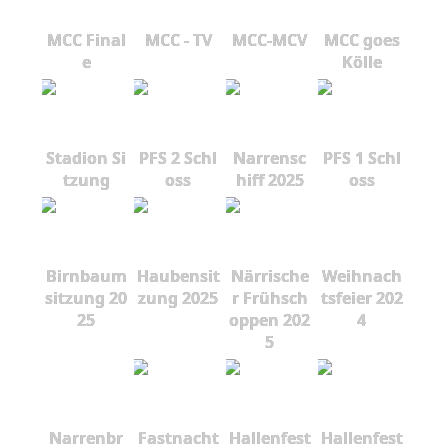
MCC Final
MCC - TV
MCC-MCV
MCC goes
e
Kölle
Stadion Si
PFS 2 Schl
Narrensc
PFS 1 Schl
tzung
oss
hiff 2025
oss
Birnbaum
Haubensit
Närrische
Weihnach
sitzung 20
zung 2025
r Frühsch
tsfeier 202
25
oppen 202
4
5
Narrenbr
Fastnacht
Hallenfest
Hallenfest