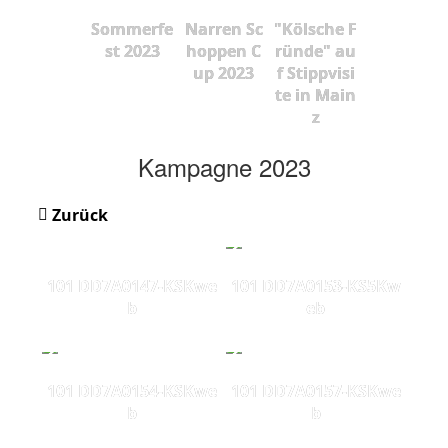
Sommerfe
Narren Sc
"Kölsche F
st 2023
hoppen C
ründe" au
up 2023
f Stippvisi
te in Main
z
Kampagne 2023
Zurück
101 DD7A0147-KSKwe
101 DD7A0153-KS5Kw
b
eb
101 DD7A0154-KSKwe
101 DD7A0157-KSKwe
b
b