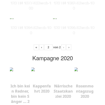
120 TN 1077-KS3web-1
120 TN 1082-KSweb-10
00
0
120 TN 1094-KSweb-10
120 TN 1096-KSweb-10
0
0
«
‹
von
2
›
»
Kampagne 2020
Ich bin kei
Kappenfa
Närrische
Rosenmo
n Redner,
hrt 2020
Staatskan
ntagszug
bin kein S
zlei 2020
2020
änger ... 2