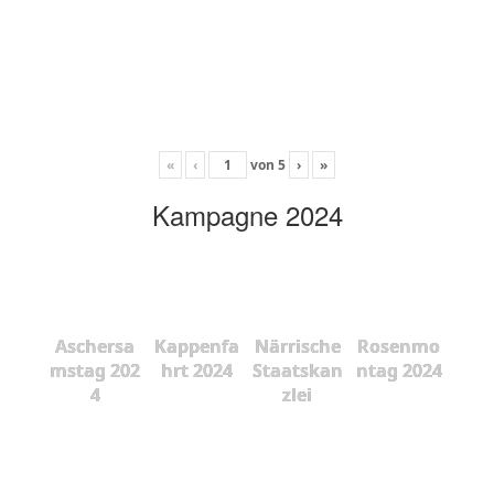
«
‹
von
5
›
»
Kampagne 2024
Aschersa
Kappenfa
Närrische
Rosenmo
mstag 202
hrt 2024
Staatskan
ntag 2024
4
zlei