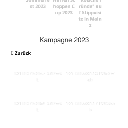
st 2023
hoppen C
ründe" au
up 2023
f Stippvisi
te in Main
z
Kampagne 2023
Zurück
101 DD7A0147-KSKwe
101 DD7A0153-KS5Kw
b
eb
101 DD7A0154-KSKwe
101 DD7A0157-KSKwe
b
b