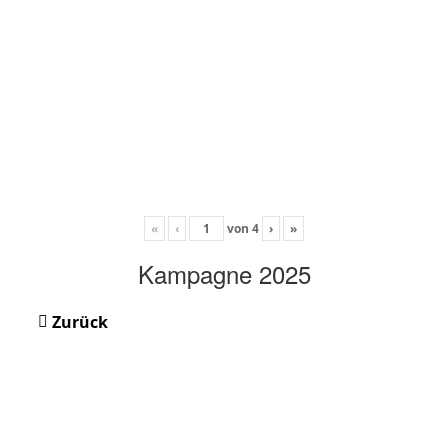
«
‹
von
4
›
»
Kampagne 2025
Zurück