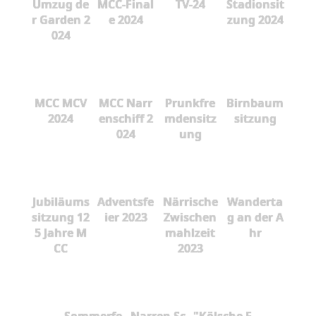
Umzug de
MCC-Final
TV-24
Stadionsit
r Garden 2
e 2024
zung 2024
024
MCC MCV
MCC Narr
Prunkfre
Birnbaum
2024
enschiff 2
mdensitz
sitzung
024
ung
Jubiläums
Adventsfe
Närrische
Wanderta
sitzung 12
ier 2023
Zwischen
g an der A
5 Jahre M
mahlzeit
hr
CC
2023
Sommerfe
Narren Sc
"Kölsche F