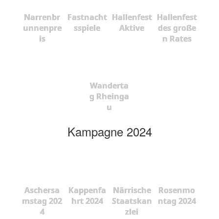
Narrenbr
Fastnacht
Hallenfest
Hallenfest
unnenpre
sspiele
Aktive
des große
is
n Rates
Wanderta
g Rheinga
u
Kampagne 2024
Aschersa
Kappenfa
Närrische
Rosenmo
mstag 202
hrt 2024
Staatskan
ntag 2024
4
zlei