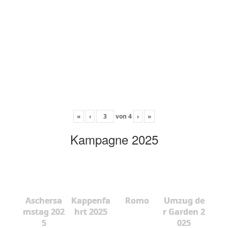
«
‹
von
4
›
»
Kampagne 2025
Aschersa
Kappenfa
Romo
Umzug de
mstag 202
hrt 2025
r Garden 2
5
025