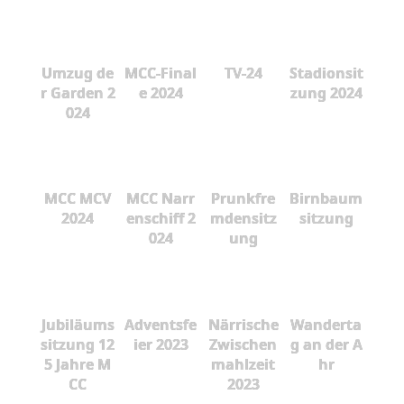
Umzug de
MCC-Final
TV-24
Stadionsit
r Garden 2
e 2024
zung 2024
024
MCC MCV
MCC Narr
Prunkfre
Birnbaum
2024
enschiff 2
mdensitz
sitzung
024
ung
Jubiläums
Adventsfe
Närrische
Wanderta
sitzung 12
ier 2023
Zwischen
g an der A
5 Jahre M
mahlzeit
hr
CC
2023