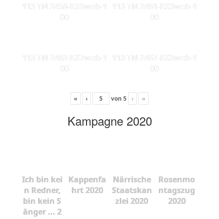
113 TN 2458-KS3web-1
113 TN 2461-KS3web-1
00
00
113 TN 2462-KS7web-1
113 TN 2467-KS3web-1
00
00
«
‹
von
5
›
»
Kampagne 2020
Ich bin kei
Kappenfa
Närrische
Rosenmo
n Redner,
hrt 2020
Staatskan
ntagszug
bin kein S
zlei 2020
2020
änger ... 2