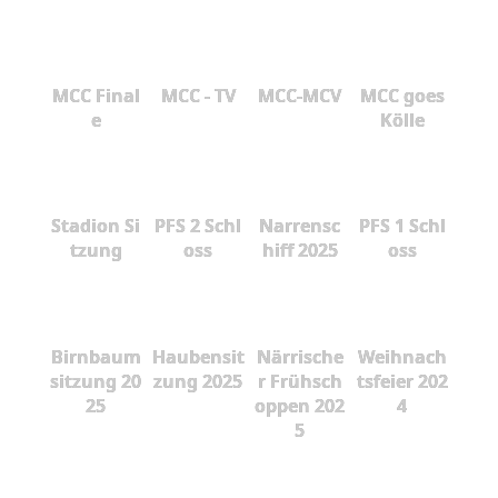
MCC Final
MCC - TV
MCC-MCV
MCC goes
e
Kölle
Stadion Si
PFS 2 Schl
Narrensc
PFS 1 Schl
tzung
oss
hiff 2025
oss
Birnbaum
Haubensit
Närrische
Weihnach
sitzung 20
zung 2025
r Frühsch
tsfeier 202
25
oppen 202
4
5