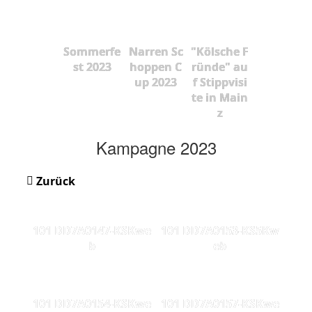
Sommerfe
Narren Sc
"Kölsche F
st 2023
hoppen C
ründe" au
up 2023
f Stippvisi
te in Main
z
Kampagne 2023
Zurück
101 DD7A0147-KSKwe
101 DD7A0153-KS5Kw
b
eb
101 DD7A0154-KSKwe
101 DD7A0157-KSKwe