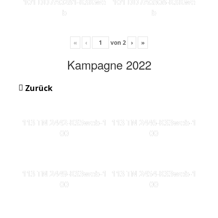
101 DD7A0281-KSKwe
101 DD7A0308-KSKwe
b
b
«
‹
von
2
›
»
Kampagne 2022
Zurück
113 TN 2442-KS5web-1
113 TN 2446-KS3web-1
00
00
113 TN 2449-KS3web-1
113 TN 2454-KS3web-1
00
00