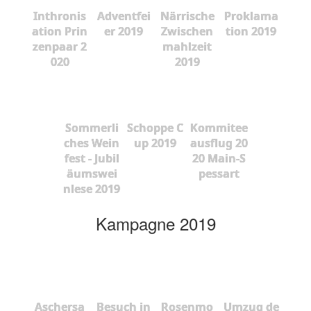
Inthronis
Adventfei
Närrische
Proklama
ation Prin
er 2019
Zwischen
tion 2019
zenpaar 2
mahlzeit
020
2019
Sommerli
Schoppe C
Kommitee
ches Wein
up 2019
ausflug 20
fest - Jubil
20 Main-S
äumswei
pessart
nlese 2019
Kampagne 2019
Aschersa
Besuch in
Rosenmo
Umzug de