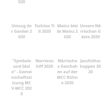
020
Umzug de
Tschüss Ti
Mainz blei
Unsere Nä
r Garden 2
ll 2020
bt Mainz 2
rrischen G
020
020
äste 2020
"Symbole
Narrensc
Närrische
Jazzfrühsc
und Idol
hiff 2020
s Gescheh
hoppen 20
e" - Gemei
en auf der
20
nschaftssi
MCC Bühn
tzung MC
e 2020
V-MCC 202
0