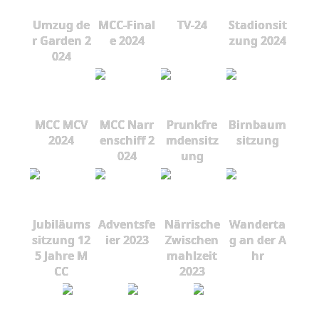
Umzug de
MCC-Final
TV-24
Stadionsit
r Garden 2
e 2024
zung 2024
024
MCC MCV
MCC Narr
Prunkfre
Birnbaum
2024
enschiff 2
mdensitz
sitzung
024
ung
Jubiläums
Adventsfe
Närrische
Wanderta
sitzung 12
ier 2023
Zwischen
g an der A
5 Jahre M
mahlzeit
hr
CC
2023