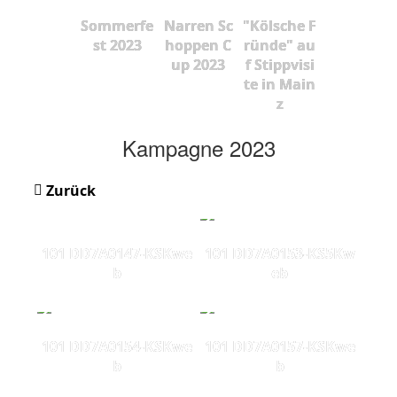
Sommerfe
Narren Sc
"Kölsche F
st 2023
hoppen C
ründe" au
up 2023
f Stippvisi
te in Main
z
Kampagne 2023
Zurück
101 DD7A0147-KSKwe
101 DD7A0153-KS5Kw
b
eb
101 DD7A0154-KSKwe
101 DD7A0157-KSKwe
b
b