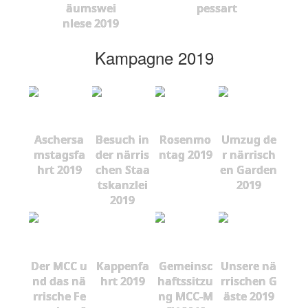
äumswei
pessart
nlese 2019
Kampagne 2019
Aschersa
Besuch in
Rosenmo
Umzug de
mstagsfa
der närris
ntag 2019
r närrisch
hrt 2019
chen Staa
en Garden
tskanzlei
2019
2019
Der MCC u
Kappenfa
Gemeinsc
Unsere nä
nd das nä
hrt 2019
haftssitzu
rrischen G
rrische Fe
ng MCC-M
äste 2019