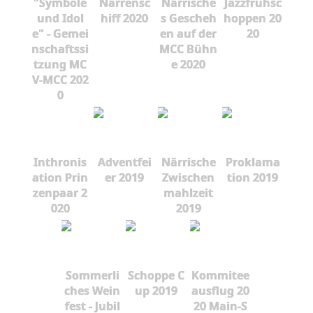
"Symbole
Narrensc
Närrische
Jazzfrühsc
und Idol
hiff 2020
s Gescheh
hoppen 20
e" - Gemei
en auf der
20
nschaftssi
MCC Bühn
tzung MC
e 2020
V-MCC 202
0
Inthronis
Adventfei
Närrische
Proklama
ation Prin
er 2019
Zwischen
tion 2019
zenpaar 2
mahlzeit
020
2019
Sommerli
Schoppe C
Kommitee
ches Wein
up 2019
ausflug 20
fest - Jubil
20 Main-S