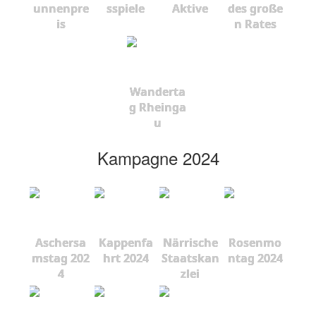
unnenpre
sspiele
Aktive
des große
is
n Rates
Wanderta
g Rheinga
u
Kampagne 2024
Aschersa
Kappenfa
Närrische
Rosenmo
mstag 202
hrt 2024
Staatskan
ntag 2024
4
zlei