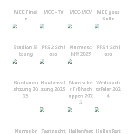
MCC Final
MCC - TV
MCC-MCV
MCC goes
e
Kölle
Stadion Si
PFS 2 Schl
Narrensc
PFS 1 Schl
tzung
oss
hiff 2025
oss
Birnbaum
Haubensit
Närrische
Weihnach
sitzung 20
zung 2025
r Frühsch
tsfeier 202
25
oppen 202
4
5
Narrenbr
Fastnacht
Hallenfest
Hallenfest