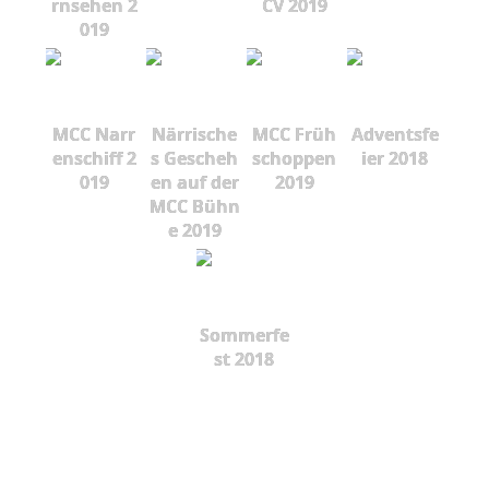
rnsehen 2
CV 2019
019
MCC Narr
Närrische
MCC Früh
Adventsfe
enschiff 2
s Gescheh
schoppen
ier 2018
019
en auf der
2019
MCC Bühn
e 2019
Sommerfe
st 2018