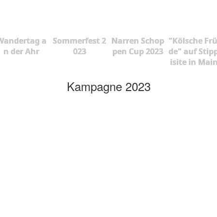
Wandertag a
Sommerfest 2
Narren Schop
"Kölsche Fr
n der Ahr
023
pen Cup 2023
de" auf Stip
isite in Mai
Kampagne 2023