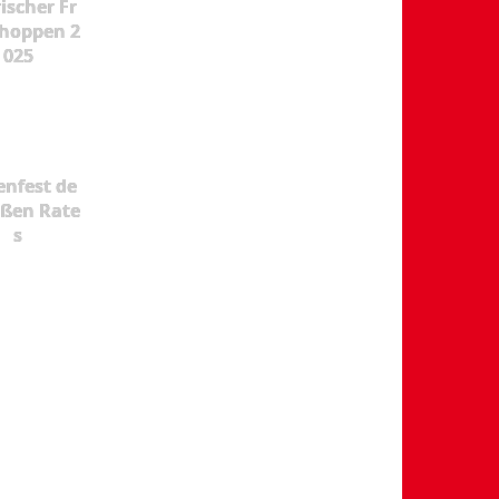
ischer Fr
hoppen 2
025
enfest de
oßen Rate
s