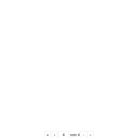
«
‹
von
4
›
»