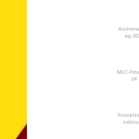
Aschers
ag 20
MCC-Fina
24
Prunkfr
nsitz