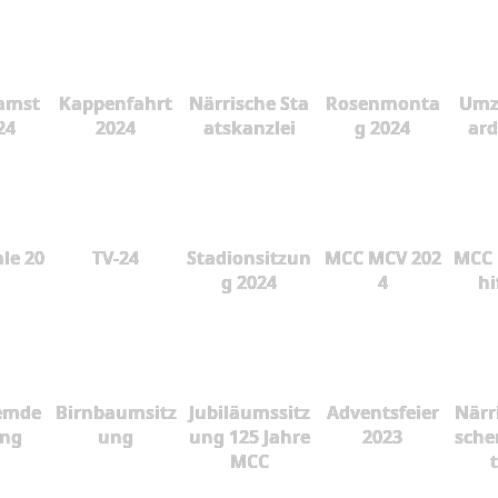
amst
Kappenfahrt
Närrische Sta
Rosenmonta
Umz
24
2024
atskanzlei
g 2024
ard
le 20
TV-24
Stadionsitzun
MCC MCV 202
MCC 
g 2024
4
hi
emde
Birnbaumsitz
Jubiläumssitz
Adventsfeier
Närr
ung
ung
ung 125 Jahre
2023
sche
MCC