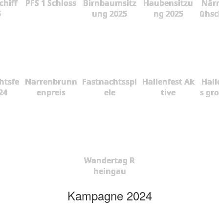
chiff
PFS 1 Schloss
Birnbaumsitz
Haubensitzu
Närr
5
ung 2025
ng 2025
ühsc
htsfe
Narrenbrunn
Fastnachtsspi
Hallenfest Ak
Hall
24
enpreis
ele
tive
s gr
Wandertag R
heingau
Kampagne 2024