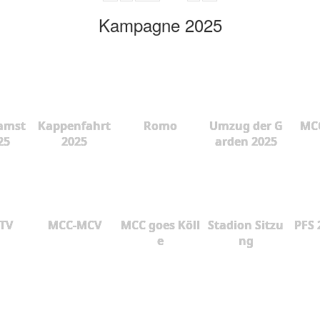
Kampagne 2025
amst
Kappenfahrt
Romo
Umzug der G
MCC
25
2025
arden 2025
 TV
MCC-MCV
MCC goes Köll
Stadion Sitzu
PFS 
e
ng