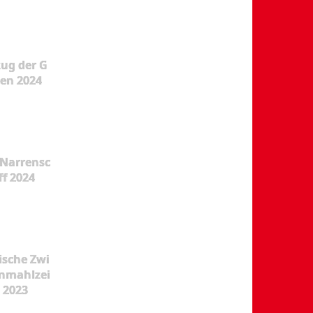
ug der G
en 2024
Narrensc
ff 2024
ische Zwi
nmahlzei
t 2023