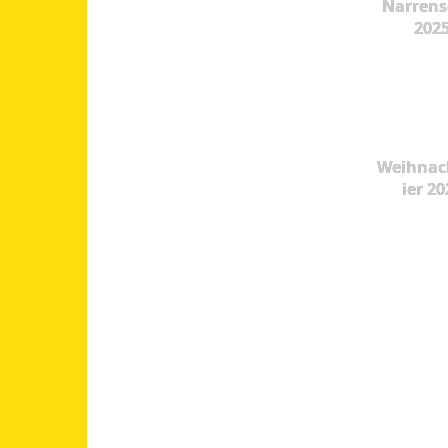
Narrens
202
Weihnac
ier 20