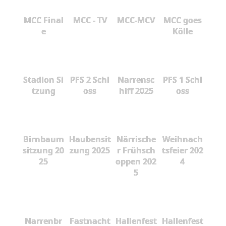
MCC Final
MCC - TV
MCC-MCV
MCC goes
e
Kölle
Stadion Si
PFS 2 Schl
Narrensc
PFS 1 Schl
tzung
oss
hiff 2025
oss
Birnbaum
Haubensit
Närrische
Weihnach
sitzung 20
zung 2025
r Frühsch
tsfeier 202
25
oppen 202
4
5
Narrenbr
Fastnacht
Hallenfest
Hallenfest