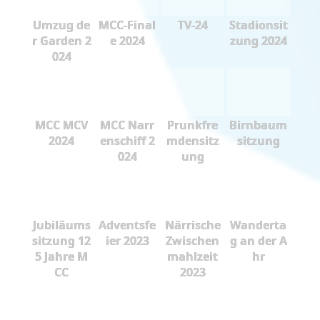
Umzug de
MCC-Final
TV-24
Stadionsit
r Garden 2
e 2024
zung 2024
024
MCC MCV
MCC Narr
Prunkfre
Birnbaum
2024
enschiff 2
mdensitz
sitzung
024
ung
Jubiläums
Adventsfe
Närrische
Wanderta
sitzung 12
ier 2023
Zwischen
g an der A
5 Jahre M
mahlzeit
hr
CC
2023