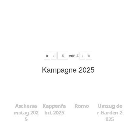
«
‹
von
4
›
»
Kampagne 2025
Aschersa
Kappenfa
Romo
Umzug de
mstag 202
hrt 2025
r Garden 2
5
025