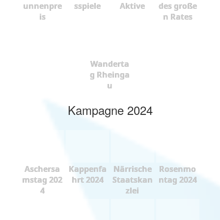
unnenpre
sspiele
Aktive
des große
is
n Rates
Wanderta
g Rheinga
u
Kampagne 2024
Aschersa
Kappenfa
Närrische
Rosenmo
mstag 202
hrt 2024
Staatskan
ntag 2024
4
zlei