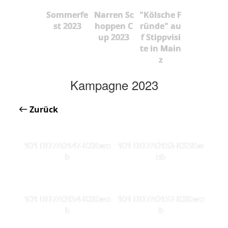
Sommerfe
Narren Sc
"Kölsche F
st 2023
hoppen C
ründe" au
up 2023
f Stippvisi
te in Main
z
Kampagne 2023
Zurück
101 DD7A0147-KSKwe
101 DD7A0153-KS5Kw
b
eb
101 DD7A0154-KSKwe
101 DD7A0157-KSKwe
b
b