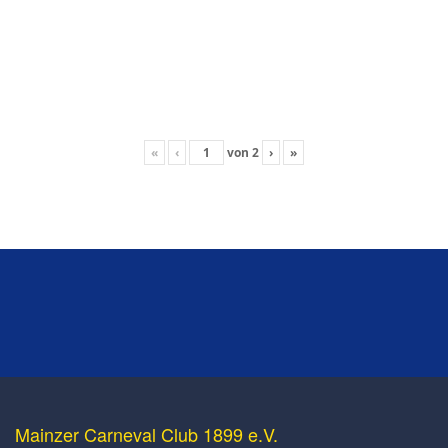
«
‹
von
2
›
»
Mainzer Carneval Club 1899 e.V.