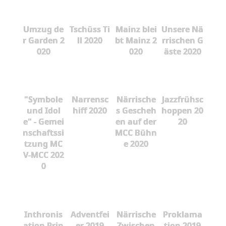
Umzug de
Tschüss Ti
Mainz blei
Unsere Nä
r Garden 2
ll 2020
bt Mainz 2
rrischen G
020
020
äste 2020
"Symbole
Narrensc
Närrische
Jazzfrühsc
und Idol
hiff 2020
s Gescheh
hoppen 20
e" - Gemei
en auf der
20
nschaftssi
MCC Bühn
tzung MC
e 2020
V-MCC 202
0
Inthronis
Adventfei
Närrische
Proklama
ation Prin
er 2019
Zwischen
tion 2019