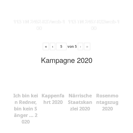
113 TN 2462-KS7web-1
113 TN 2467-KS3web-1
00
00
«
‹
von
5
›
»
Kampagne 2020
Ich bin kei
Kappenfa
Närrische
Rosenmo
n Redner,
hrt 2020
Staatskan
ntagszug
bin kein S
zlei 2020
2020
änger ... 2
020