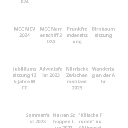
024
MCC MCV
MCC Narr
Prunkfre
Birnbaum
2024
enschiff 2
mdensitz
sitzung
024
ung
Jubiläums
Adventsfe
Närrische
Wanderta
sitzung 12
ier 2023
Zwischen
g an der A
5 Jahre M
mahlzeit
hr
CC
2023
Sommerfe
Narren Sc
"Kölsche F
st 2023
hoppen C
ründe" au
up 2023
f Stippvisi