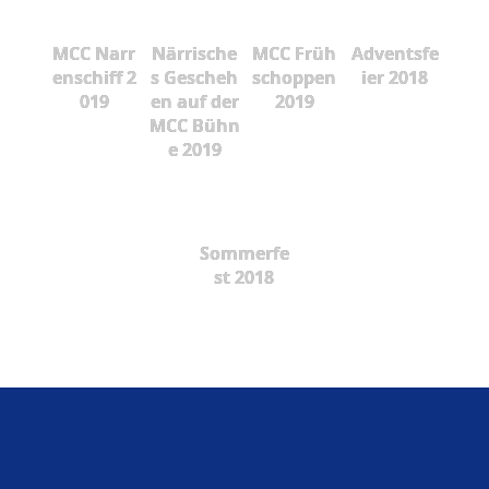
MCC Narr
Närrische
MCC Früh
Adventsfe
enschiff 2
s Gescheh
schoppen
ier 2018
019
en auf der
2019
MCC Bühn
e 2019
Sommerfe
st 2018