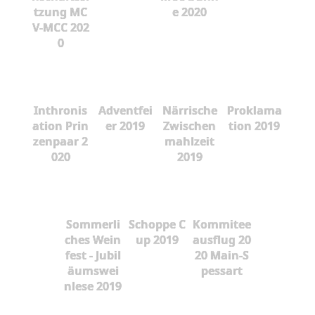
tzung MC
e 2020
V-MCC 202
0
Inthronis
Adventfei
Närrische
Proklama
ation Prin
er 2019
Zwischen
tion 2019
zenpaar 2
mahlzeit
020
2019
Sommerli
Schoppe C
Kommitee
ches Wein
up 2019
ausflug 20
fest - Jubil
20 Main-S
äumswei
pessart
nlese 2019