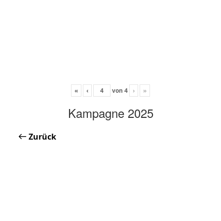
«
‹
von
4
›
»
Kampagne 2025
Zurück