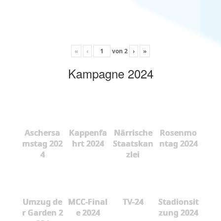
«
‹
von
2
›
»
Kampagne 2024
Aschersa
Kappenfa
Närrische
Rosenmo
mstag 202
hrt 2024
Staatskan
ntag 2024
4
zlei
Umzug de
MCC-Final
TV-24
Stadionsit
r Garden 2
e 2024
zung 2024