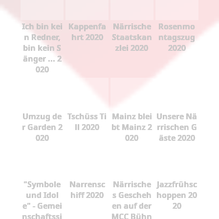
Ich bin kei
Kappenfa
Närrische
Rosenmo
n Redner,
hrt 2020
Staatskan
ntagszug
bin kein S
zlei 2020
2020
änger ... 2
020
Umzug de
Tschüss Ti
Mainz blei
Unsere Nä
r Garden 2
ll 2020
bt Mainz 2
rrischen G
020
020
äste 2020
"Symbole
Narrensc
Närrische
Jazzfrühsc
und Idol
hiff 2020
s Gescheh
hoppen 20
e" - Gemei
en auf der
20
nschaftssi
MCC Bühn