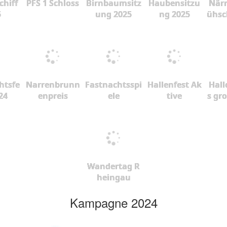
chiff
PFS 1 Schloss
Birnbaumsitz
Haubensitzu
Närr
5
ung 2025
ng 2025
ühsc
htsfe
Narrenbrunn
Fastnachtsspi
Hallenfest Ak
Hall
24
enpreis
ele
tive
s gr
Wandertag R
heingau
Kampagne 2024