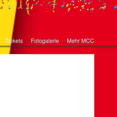
Tickets
Fotogalerie
Mehr MCC