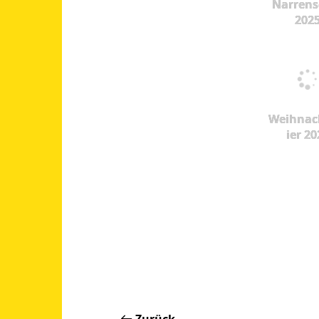
Narrens
202
Weihnac
ier 20
Zurück