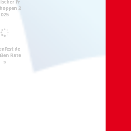
ischer Fr
hoppen 2
025
enfest de
oßen Rate
s