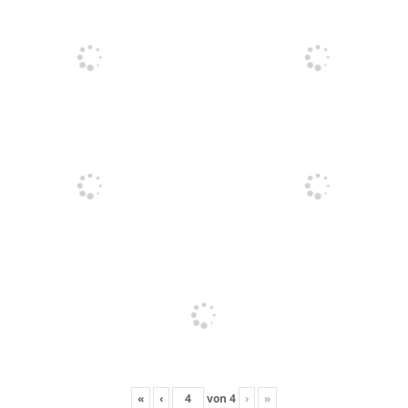
«
‹
von
4
›
»