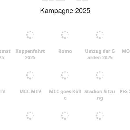
Kampagne 2025
amst
Kappenfahrt
Romo
Umzug der G
MCC
25
2025
arden 2025
 TV
MCC-MCV
MCC goes Köll
Stadion Sitzu
PFS 
e
ng