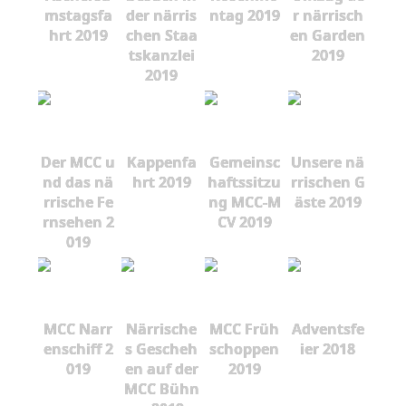
mstagsfa
der närris
ntag 2019
r närrisch
hrt 2019
chen Staa
en Garden
tskanzlei
2019
2019
Der MCC u
Kappenfa
Gemeinsc
Unsere nä
nd das nä
hrt 2019
haftssitzu
rrischen G
rrische Fe
ng MCC-M
äste 2019
rnsehen 2
CV 2019
019
MCC Narr
Närrische
MCC Früh
Adventsfe
enschiff 2
s Gescheh
schoppen
ier 2018
019
en auf der
2019
MCC Bühn