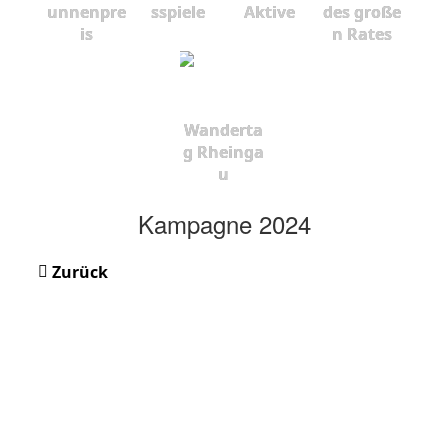
unnenpre
sspiele
Aktive
des große
is
n Rates
Wanderta
g Rheinga
u
Kampagne 2024
Zurück