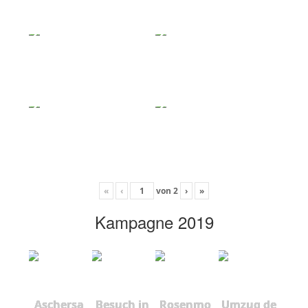
«
‹
von
2
›
»
Kampagne 2019
Aschersa
Besuch in
Rosenmo
Umzug de