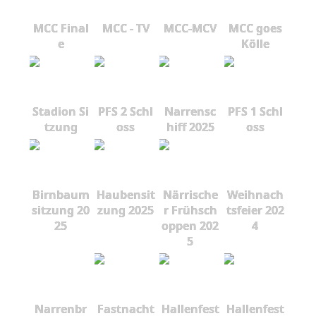
MCC Final
MCC - TV
MCC-MCV
MCC goes
e
Kölle
Stadion Si
PFS 2 Schl
Narrensc
PFS 1 Schl
tzung
oss
hiff 2025
oss
Birnbaum
Haubensit
Närrische
Weihnach
sitzung 20
zung 2025
r Frühsch
tsfeier 202
25
oppen 202
4
5
Narrenbr
Fastnacht
Hallenfest
Hallenfest