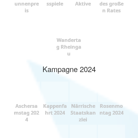
unnenpre
sspiele
Aktive
des große
is
n Rates
Wanderta
g Rheinga
u
Kampagne 2024
Aschersa
Kappenfa
Närrische
Rosenmo
mstag 202
hrt 2024
Staatskan
ntag 2024
4
zlei