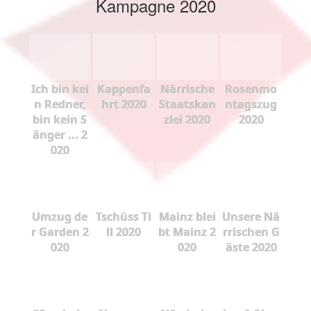
Kampagne 2020
Ich bin kei
Kappenfa
Närrische
Rosenmo
n Redner,
hrt 2020
Staatskan
ntagszug
bin kein S
zlei 2020
2020
änger ... 2
020
Umzug de
Tschüss Ti
Mainz blei
Unsere Nä
r Garden 2
ll 2020
bt Mainz 2
rrischen G
020
020
äste 2020