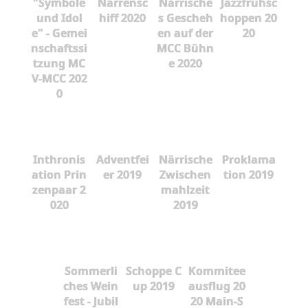
"Symbole
Narrensc
Närrische
Jazzfrühsc
und Idol
hiff 2020
s Gescheh
hoppen 20
e" - Gemei
en auf der
20
nschaftssi
MCC Bühn
tzung MC
e 2020
V-MCC 202
0
Inthronis
Adventfei
Närrische
Proklama
ation Prin
er 2019
Zwischen
tion 2019
zenpaar 2
mahlzeit
020
2019
Sommerli
Schoppe C
Kommitee
ches Wein
up 2019
ausflug 20
fest - Jubil
20 Main-S