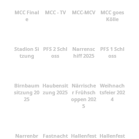
MCC Final
MCC - TV
MCC-MCV
MCC goes
e
Kölle
Stadion Si
PFS 2 Schl
Narrensc
PFS 1 Schl
tzung
oss
hiff 2025
oss
Birnbaum
Haubensit
Närrische
Weihnach
sitzung 20
zung 2025
r Frühsch
tsfeier 202
25
oppen 202
4
5
Narrenbr
Fastnacht
Hallenfest
Hallenfest