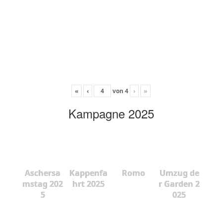
«
‹
von
4
›
»
Kampagne 2025
Aschersa
Kappenfa
Romo
Umzug de
mstag 202
hrt 2025
r Garden 2
5
025