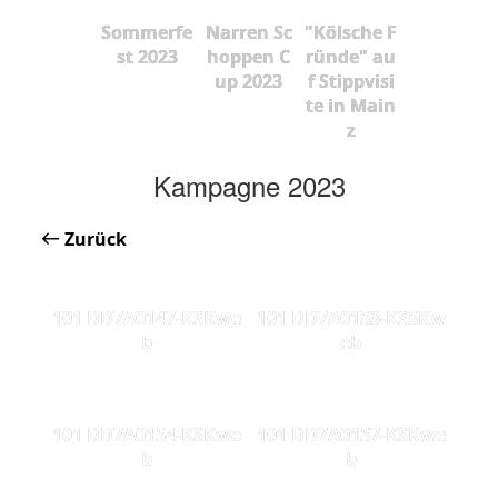
Sommerfe
Narren Sc
"Kölsche F
st 2023
hoppen C
ründe" au
up 2023
f Stippvisi
te in Main
z
Kampagne 2023
Zurück
101 DD7A0147-KSKwe
101 DD7A0153-KS5Kw
b
eb
101 DD7A0154-KSKwe
101 DD7A0157-KSKwe
b
b