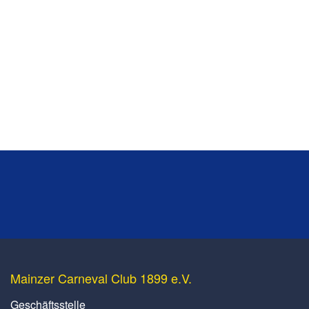
Mainzer Carneval Club 1899 e.V.
Geschäftsstelle