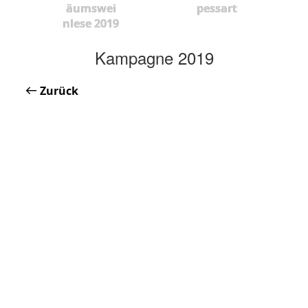
äumswei
pessart
nlese 2019
Kampagne 2019
Zurück