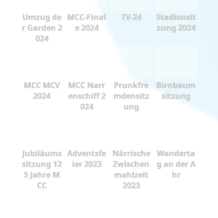
Umzug de
MCC-Final
TV-24
Stadionsit
r Garden 2
e 2024
zung 2024
024
MCC MCV
MCC Narr
Prunkfre
Birnbaum
2024
enschiff 2
mdensitz
sitzung
024
ung
Jubiläums
Adventsfe
Närrische
Wanderta
sitzung 12
ier 2023
Zwischen
g an der A
5 Jahre M
mahlzeit
hr
CC
2023