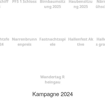
chiff
PFS 1 Schloss
Birnbaumsitz
Haubensitzu
Närr
5
ung 2025
ng 2025
ühsc
htsfe
Narrenbrunn
Fastnachtsspi
Hallenfest Ak
Hall
24
enpreis
ele
tive
s gr
Wandertag R
heingau
Kampagne 2024