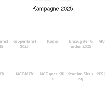
Kampagne 2025
amst
Kappenfahrt
Romo
Umzug der G
MCC
25
2025
arden 2025
 TV
MCC-MCV
MCC goes Köll
Stadion Sitzu
PFS 
e
ng