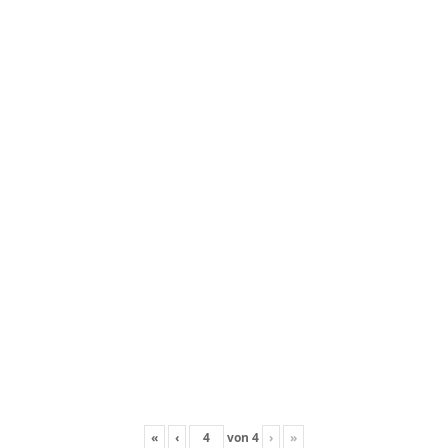
«
‹
von
4
›
»