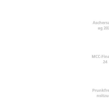
Aschers
ag 20
MCC-Fina
24
Prunkfr
nsitz