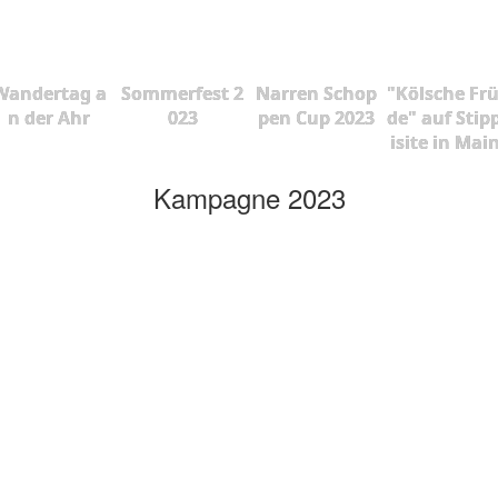
Wandertag a
Sommerfest 2
Narren Schop
"Kölsche Fr
n der Ahr
023
pen Cup 2023
de" auf Stip
isite in Mai
Kampagne 2023