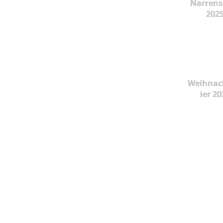
Narrens
202
Weihnac
ier 20