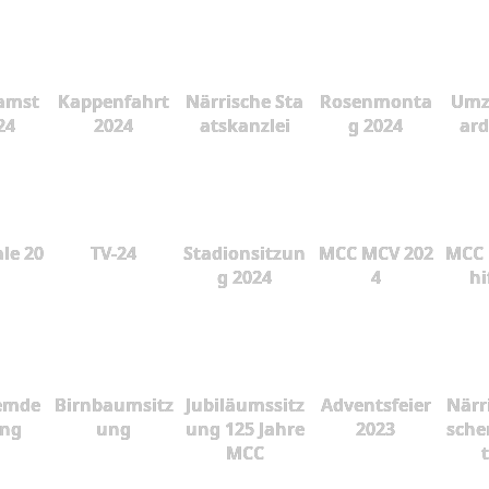
amst
Kappenfahrt
Närrische Sta
Rosenmonta
Umz
24
2024
atskanzlei
g 2024
ard
le 20
TV-24
Stadionsitzun
MCC MCV 202
MCC 
g 2024
4
hi
emde
Birnbaumsitz
Jubiläumssitz
Adventsfeier
Närr
ung
ung
ung 125 Jahre
2023
sche
MCC