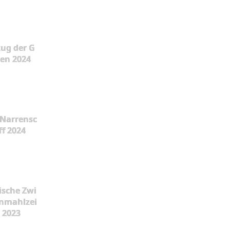
ug der G
en 2024
Narrensc
ff 2024
ische Zwi
nmahlzei
t 2023