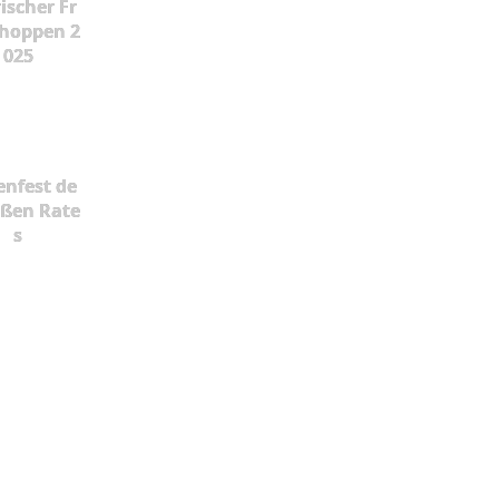
ischer Fr
hoppen 2
025
enfest de
oßen Rate
s