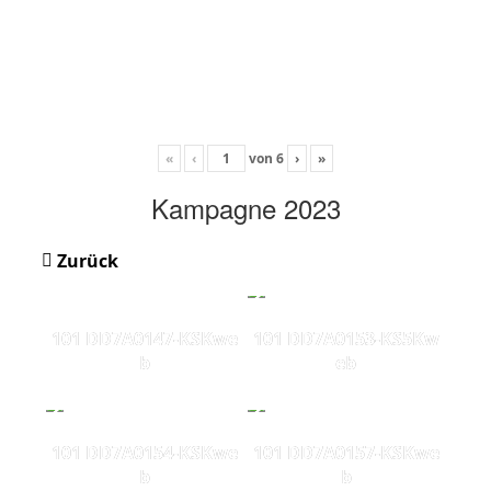
«
‹
von
6
›
»
Kampagne 2023
Zurück
101 DD7A0147-KSKwe
101 DD7A0153-KS5Kw
b
eb
101 DD7A0154-KSKwe
101 DD7A0157-KSKwe
b
b