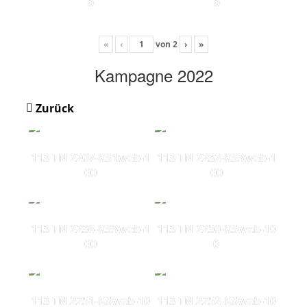
b
b
«
‹
von
2
›
»
Kampagne 2022
Zurück
113 TN 2207-KS1web-1
113 TN 2232-KS3web-1
00
00
113 TN 2236-KS3web-1
113 TN 2250-KSweb-10
00
0
113 TN 2251-KSweb-10
113 TN 2252-KSweb-10