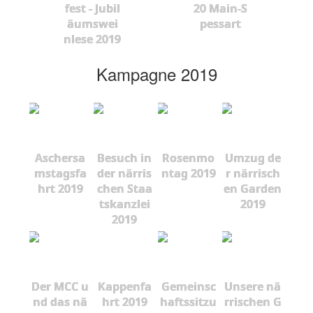
fest - Jubil
20 Main-S
äumswei
pessart
nlese 2019
Kampagne 2019
Aschersa
Besuch in
Rosenmo
Umzug de
mstagsfa
der närris
ntag 2019
r närrisch
hrt 2019
chen Staa
en Garden
tskanzlei
2019
2019
Der MCC u
Kappenfa
Gemeinsc
Unsere nä
nd das nä
hrt 2019
haftssitzu
rrischen G