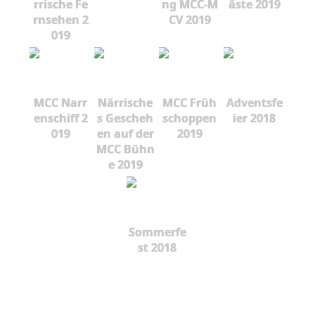
rrische Fe
ng MCC-M
äste 2019
rnsehen 2
CV 2019
019
MCC Narr
Närrische
MCC Früh
Adventsfe
enschiff 2
s Gescheh
schoppen
ier 2018
019
en auf der
2019
MCC Bühn
e 2019
Sommerfe
st 2018