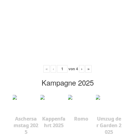
«
‹
von
4
›
»
Kampagne 2025
Aschersa
Kappenfa
Romo
Umzug de
mstag 202
hrt 2025
r Garden 2
5
025