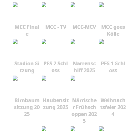
MCC Final
MCC - TV
MCC-MCV
MCC goes
e
Kölle
Stadion Si
PFS 2 Schl
Narrensc
PFS 1 Schl
tzung
oss
hiff 2025
oss
Birnbaum
Haubensit
Närrische
Weihnach
sitzung 20
zung 2025
r Frühsch
tsfeier 202
25
oppen 202
4
5