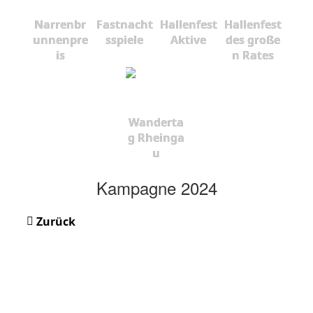
Narrenbr
Fastnacht
Hallenfest
Hallenfest
unnenpre
sspiele
Aktive
des große
is
n Rates
Wanderta
g Rheinga
u
Kampagne 2024
Zurück