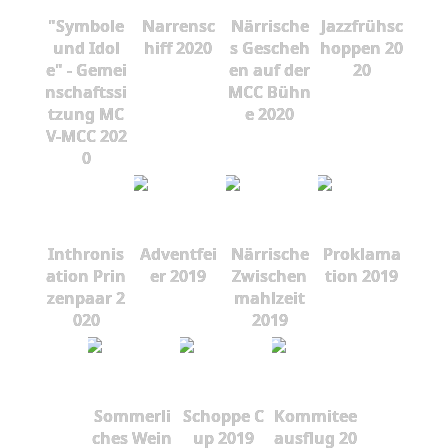
"Symbole
Narrensc
Närrische
Jazzfrühsc
und Idol
hiff 2020
s Gescheh
hoppen 20
e" - Gemei
en auf der
20
nschaftssi
MCC Bühn
tzung MC
e 2020
V-MCC 202
0
Inthronis
Adventfei
Närrische
Proklama
ation Prin
er 2019
Zwischen
tion 2019
zenpaar 2
mahlzeit
020
2019
Sommerli
Schoppe C
Kommitee
ches Wein
up 2019
ausflug 20