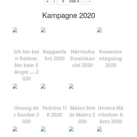
«
‹
von
5
›
»
Kampagne 2020
Ich bin kei
Kappenfa
Närrische
Rosenmo
n Redner,
hrt 2020
Staatskan
ntagszug
bin kein S
zlei 2020
2020
änger ... 2
020
Umzug de
Tschüss Ti
Mainz blei
Unsere Nä
r Garden 2
ll 2020
bt Mainz 2
rrischen G
020
020
äste 2020