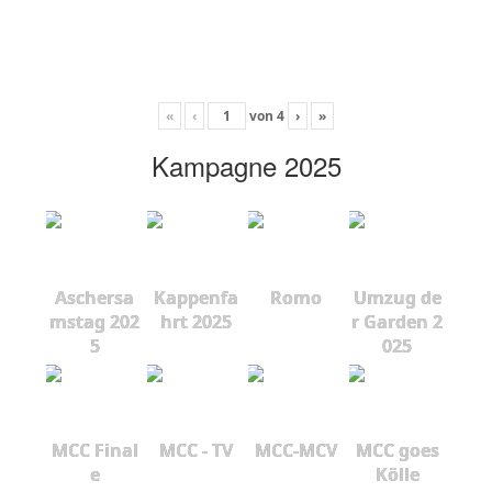
«
‹
von
4
›
»
Kampagne 2025
Aschersa
Kappenfa
Romo
Umzug de
mstag 202
hrt 2025
r Garden 2
5
025
MCC Final
MCC - TV
MCC-MCV
MCC goes
e
Kölle