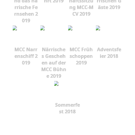
nd das nä
hrt 2019
haftssitzu
rrischen G
rrische Fe
ng MCC-M
äste 2019
rnsehen 2
CV 2019
019
MCC Narr
Närrische
MCC Früh
Adventsfe
enschiff 2
s Gescheh
schoppen
ier 2018
019
en auf der
2019
MCC Bühn
e 2019
Sommerfe
st 2018