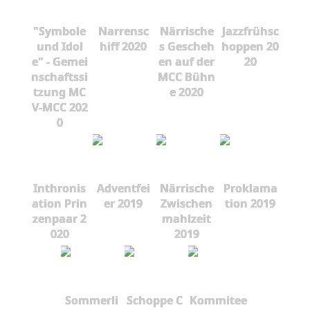
"Symbole
Narrensc
Närrische
Jazzfrühsc
und Idol
hiff 2020
s Gescheh
hoppen 20
e" - Gemei
en auf der
20
nschaftssi
MCC Bühn
tzung MC
e 2020
V-MCC 202
0
Inthronis
Adventfei
Närrische
Proklama
ation Prin
er 2019
Zwischen
tion 2019
zenpaar 2
mahlzeit
020
2019
Sommerli
Schoppe C
Kommitee