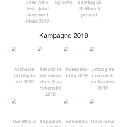
ches Wein
up 2019
ausflug 20
fest - Jubil
20 Main-S
äumswei
pessart
nlese 2019
Kampagne 2019
Aschersa
Besuch in
Rosenmo
Umzug de
mstagsfa
der närris
ntag 2019
r närrisch
hrt 2019
chen Staa
en Garden
tskanzlei
2019
2019
Der MCC u
Kappenfa
Gemeinsc
Unsere nä