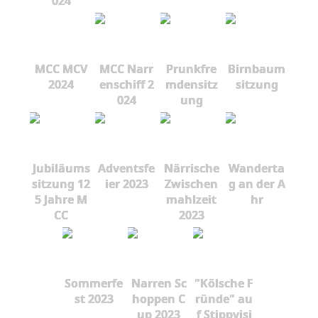
024
MCC MCV
MCC Narr
Prunkfre
Birnbaum
2024
enschiff 2
mdensitz
sitzung
024
ung
Jubiläums
Adventsfe
Närrische
Wanderta
sitzung 12
ier 2023
Zwischen
g an der A
5 Jahre M
mahlzeit
hr
CC
2023
Sommerfe
Narren Sc
"Kölsche F
st 2023
hoppen C
ründe" au
up 2023
f Stippvisi