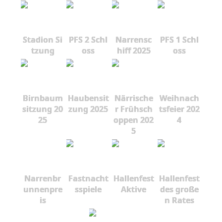
Stadion Si
PFS 2 Schl
Narrensc
PFS 1 Schl
tzung
oss
hiff 2025
oss
Birnbaum
Haubensit
Närrische
Weihnach
sitzung 20
zung 2025
r Frühsch
tsfeier 202
25
oppen 202
4
5
Narrenbr
Fastnacht
Hallenfest
Hallenfest
unnenpre
sspiele
Aktive
des große
is
n Rates