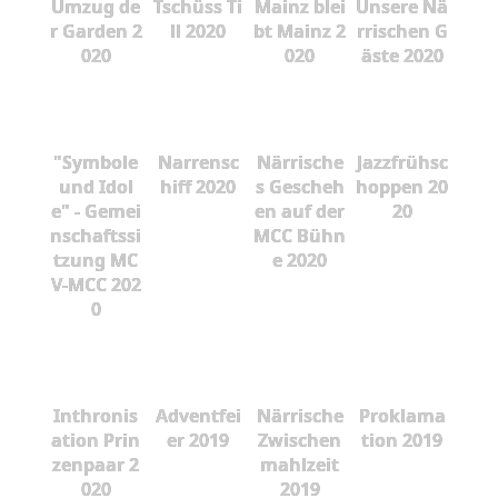
Umzug de
Tschüss Ti
Mainz blei
Unsere Nä
r Garden 2
ll 2020
bt Mainz 2
rrischen G
020
020
äste 2020
"Symbole
Narrensc
Närrische
Jazzfrühsc
und Idol
hiff 2020
s Gescheh
hoppen 20
e" - Gemei
en auf der
20
nschaftssi
MCC Bühn
tzung MC
e 2020
V-MCC 202
0
Inthronis
Adventfei
Närrische
Proklama
ation Prin
er 2019
Zwischen
tion 2019
zenpaar 2
mahlzeit
020
2019