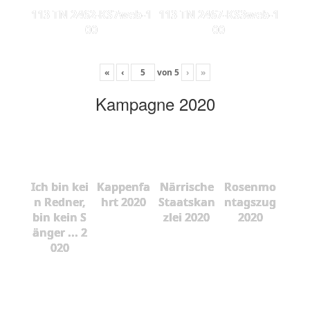
113 TN 2462-KS7web-1
113 TN 2467-KS3web-1
00
00
«
‹
von
5
›
»
Kampagne 2020
Ich bin kei
Kappenfa
Närrische
Rosenmo
n Redner,
hrt 2020
Staatskan
ntagszug
bin kein S
zlei 2020
2020
änger ... 2
020