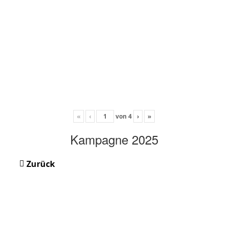
«
‹
von
4
›
»
Kampagne 2025
Zurück