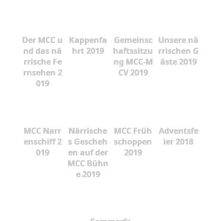
Der MCC u
Kappenfa
Gemeinsc
Unsere nä
nd das nä
hrt 2019
haftssitzu
rrischen G
rrische Fe
ng MCC-M
äste 2019
rnsehen 2
CV 2019
019
MCC Narr
Närrische
MCC Früh
Adventsfe
enschiff 2
s Gescheh
schoppen
ier 2018
019
en auf der
2019
MCC Bühn
e 2019