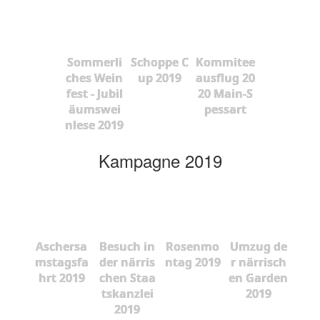
Sommerli
Schoppe C
Kommitee
ches Wein
up 2019
ausflug 20
fest - Jubil
20 Main-S
äumswei
pessart
nlese 2019
Kampagne 2019
Aschersa
Besuch in
Rosenmo
Umzug de
mstagsfa
der närris
ntag 2019
r närrisch
hrt 2019
chen Staa
en Garden
tskanzlei
2019
2019