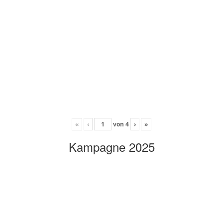
«
‹
von
4
›
»
Kampagne 2025