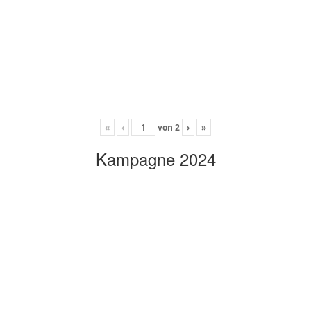
«
‹
von
2
›
»
Kampagne 2024