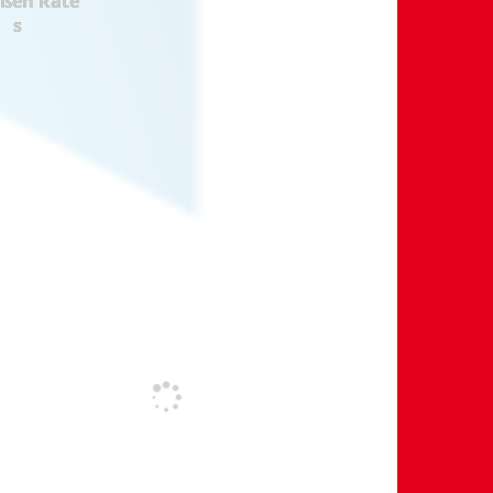
oßen Rate
s