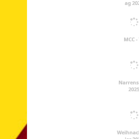
ag 20
MCC -
Narrens
202
Weihnac