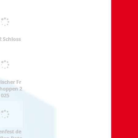
2 Schloss
ischer Fr
hoppen 2
025
enfest de