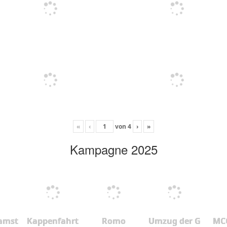
«
‹
von
4
›
»
Kampagne 2025
amst
Kappenfahrt
Romo
Umzug der G
MCC