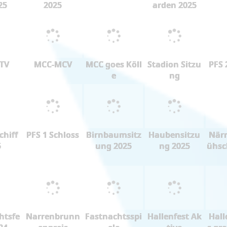
25
2025
arden 2025
 TV
MCC-MCV
MCC goes Köll
Stadion Sitzu
PFS 
e
ng
chiff
PFS 1 Schloss
Birnbaumsitz
Haubensitzu
Närr
5
ung 2025
ng 2025
ühsc
htsfe
Narrenbrunn
Fastnachtsspi
Hallenfest Ak
Hall