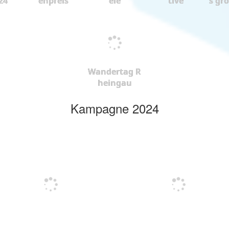
24
enpreis
ele
tive
s gr
Wandertag R
heingau
Kampagne 2024