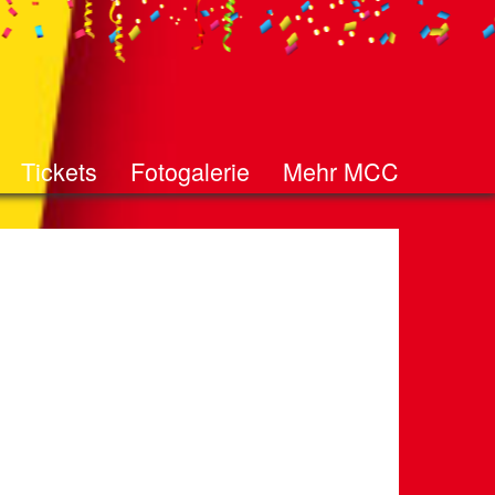
Tickets
Fotogalerie
Mehr MCC