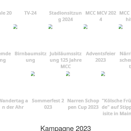
le 20
TV-24
Stadionsitzun
MCC MCV 202
MCC 
g 2024
4
hi
emde
Birnbaumsitz
Jubiläumssitz
Adventsfeier
Närr
ung
ung
ung 125 Jahre
2023
sche
MCC
Wandertag a
Sommerfest 2
Narren Schop
"Kölsche Fr
n der Ahr
023
pen Cup 2023
de" auf Stip
isite in Mai
Kampagne 2023