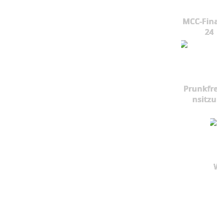
MCC-Fina
24
Prunkfr
nsitz