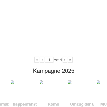
«
‹
von
4
›
»
Kampagne 2025
amst
Kappenfahrt
Romo
Umzug der G
MCC