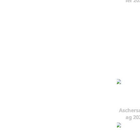
ier 20
Aschers
ag 20