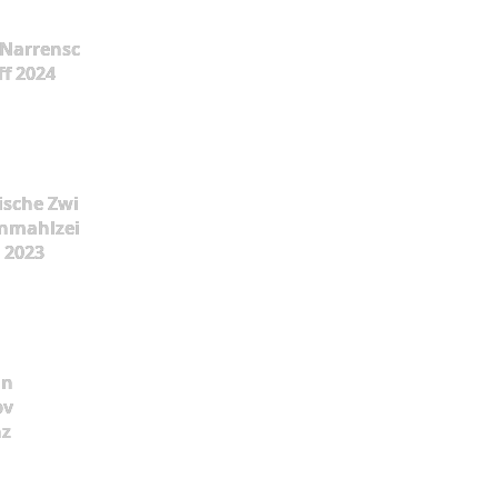
Narrensc
ff 2024
ische Zwi
nmahlzei
t 2023
ün
pv
nz