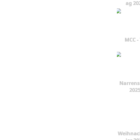
ag 20
MCC -
Narrens
202
Weihnac