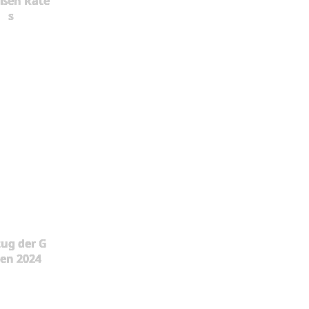
oßen Rate
s
ug der G
en 2024