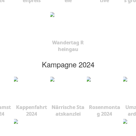
24
enpreis
ele
tive
s gr
Wandertag R
heingau
Kampagne 2024
amst
Kappenfahrt
Närrische Sta
Rosenmonta
Umz
24
2024
atskanzlei
g 2024
ard