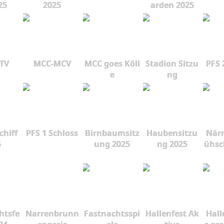
25
2025
arden 2025
 TV
MCC-MCV
MCC goes Köll
Stadion Sitzu
PFS 
e
ng
chiff
PFS 1 Schloss
Birnbaumsitz
Haubensitzu
Närr
5
ung 2025
ng 2025
ühsc
htsfe
Narrenbrunn
Fastnachtsspi
Hallenfest Ak
Hall