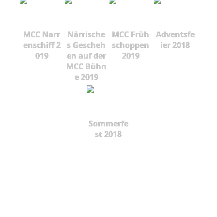
MCC Narr
Närrische
MCC Früh
Adventsfe
enschiff 2
s Gescheh
schoppen
ier 2018
019
en auf der
2019
MCC Bühn
e 2019
Sommerfe
st 2018