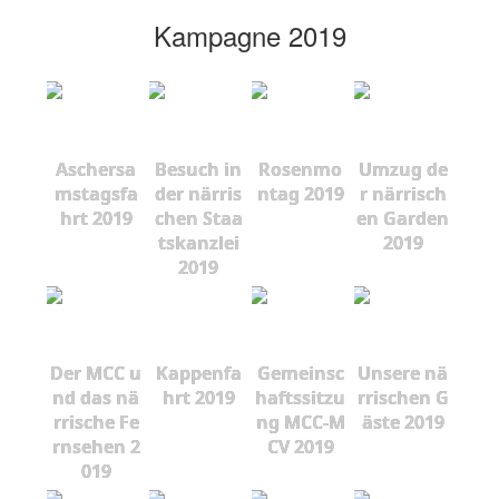
Kampagne 2019
Aschersa
Besuch in
Rosenmo
Umzug de
mstagsfa
der närris
ntag 2019
r närrisch
hrt 2019
chen Staa
en Garden
tskanzlei
2019
2019
Der MCC u
Kappenfa
Gemeinsc
Unsere nä
nd das nä
hrt 2019
haftssitzu
rrischen G
rrische Fe
ng MCC-M
äste 2019
rnsehen 2
CV 2019
019