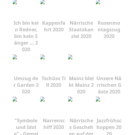
Ich bin kei
Kappenfa
Närrische
Rosenmo
n Redner,
hrt 2020
Staatskan
ntagszug
bin kein S
zlei 2020
2020
änger ... 2
020
Umzug de
Tschüss Ti
Mainz blei
Unsere Nä
r Garden 2
ll 2020
bt Mainz 2
rrischen G
020
020
äste 2020
"Symbole
Narrensc
Närrische
Jazzfrühsc
und Idol
hiff 2020
s Gescheh
hoppen 20
e" - Gemei
en auf der
20