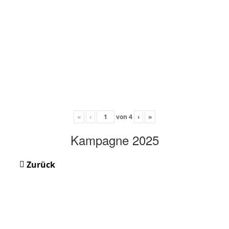
«
‹
von
4
›
»
Kampagne 2025
Zurück