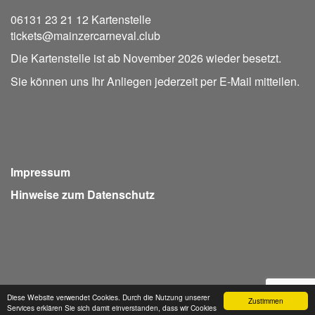
06131 23 21 12 Kartenstelle
tickets@mainzercarneval.club
Die Kartenstelle ist ab November 2026 wieder besetzt.
Sie können uns Ihr Anliegen jederzeit per E-Mail mitteilen.
Impressum
Hinweise zum Datenschutz
Diese Website verwendet Cookies. Durch die Nutzung unserer
Zustimmen
Webdesign Seventum
Services erklären Sie sich damit einverstanden, dass wir Cookies