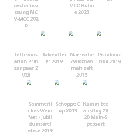
nschaftssi
MCC Bühn
tzung MC
e 2020
V-MCC 202
0
Inthronis
Adventfei
Närrische
Proklama
ation Prin
er 2019
Zwischen
tion 2019
zenpaar 2
mahlzeit
020
2019
Sommerli
Schoppe C
Kommitee
ches Wein
up 2019
ausflug 20
fest - Jubil
20 Main-S
äumswei
pessart
nlese 2019