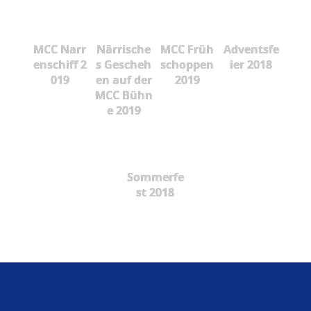
MCC Narr
Närrische
MCC Früh
Adventsfe
enschiff 2
s Gescheh
schoppen
ier 2018
019
en auf der
2019
MCC Bühn
e 2019
Sommerfe
st 2018