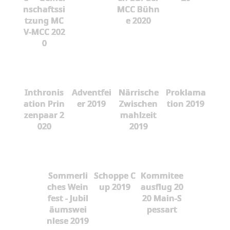
nschaftssi
MCC Bühn
tzung MC
e 2020
V-MCC 202
0
Inthronis
Adventfei
Närrische
Proklama
ation Prin
er 2019
Zwischen
tion 2019
zenpaar 2
mahlzeit
020
2019
Sommerli
Schoppe C
Kommitee
ches Wein
up 2019
ausflug 20
fest - Jubil
20 Main-S
äumswei
pessart
nlese 2019