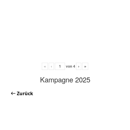
«
‹
von
4
›
»
Kampagne 2025
Zurück