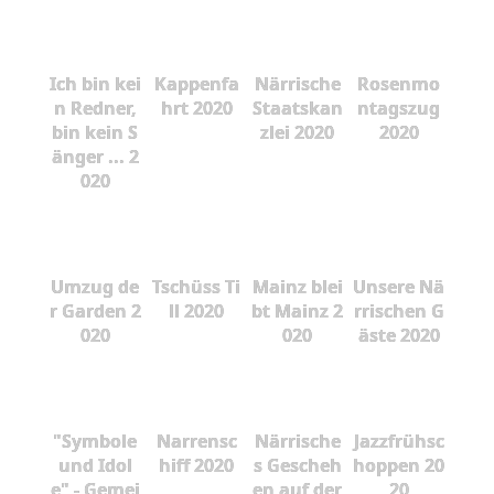
Ich bin kei
Kappenfa
Närrische
Rosenmo
n Redner,
hrt 2020
Staatskan
ntagszug
bin kein S
zlei 2020
2020
änger ... 2
020
Umzug de
Tschüss Ti
Mainz blei
Unsere Nä
r Garden 2
ll 2020
bt Mainz 2
rrischen G
020
020
äste 2020
"Symbole
Narrensc
Närrische
Jazzfrühsc
und Idol
hiff 2020
s Gescheh
hoppen 20
e" - Gemei
en auf der
20