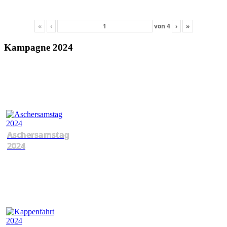
«
‹
von
4
›
»
Kampagne 2024
Aschersamstag
2024