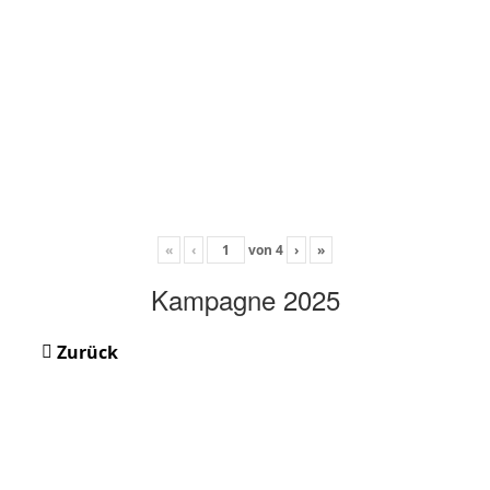
«
‹
von
4
›
»
Kampagne 2025
Zurück