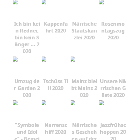
Ich bin kei
Kappenfa
Närrische
Rosenmo
n Redner,
hrt 2020
Staatskan
ntagszug
bin kein S
zlei 2020
2020
änger ... 2
020
Umzug de
Tschüss Ti
Mainz blei
Unsere Nä
r Garden 2
ll 2020
bt Mainz 2
rrischen G
020
020
äste 2020
"Symbole
Narrensc
Närrische
Jazzfrühsc
und Idol
hiff 2020
s Gescheh
hoppen 20
e" - Gemei
en auf der
20