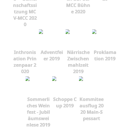
nschaftssi
MCC Bühn
tzung MC
e 2020
V-MCC 202
0
Inthronis
Adventfei
Närrische
Proklama
ation Prin
er 2019
Zwischen
tion 2019
zenpaar 2
mahlzeit
020
2019
Sommerli
Schoppe C
Kommitee
ches Wein
up 2019
ausflug 20
fest - Jubil
20 Main-S
äumswei
pessart
nlese 2019