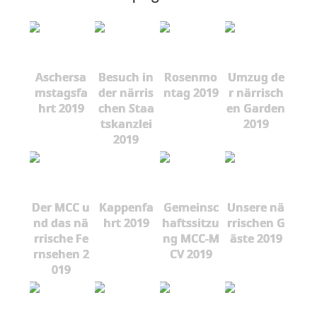
Aschersa
Besuch in
Rosenmo
Umzug de
mstagsfa
der närris
ntag 2019
r närrisch
hrt 2019
chen Staa
en Garden
tskanzlei
2019
2019
Der MCC u
Kappenfa
Gemeinsc
Unsere nä
nd das nä
hrt 2019
haftssitzu
rrischen G
rrische Fe
ng MCC-M
äste 2019
rnsehen 2
CV 2019
019