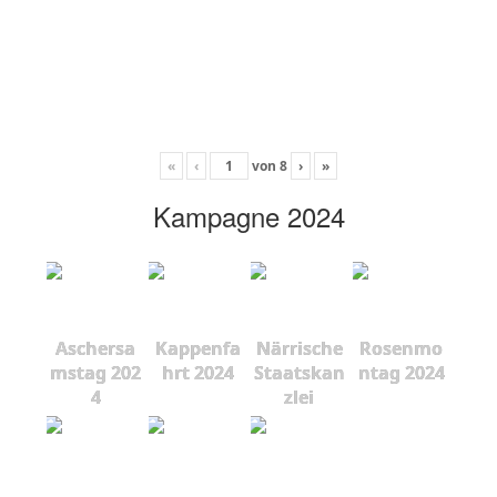
«
‹
von
8
›
»
Kampagne 2024
Aschersa
Kappenfa
Närrische
Rosenmo
mstag 202
hrt 2024
Staatskan
ntag 2024
4
zlei