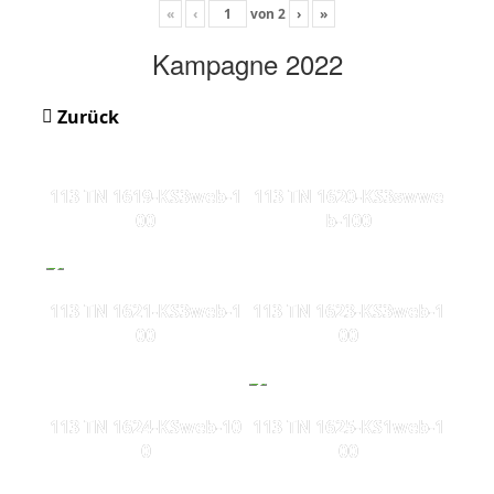
«
‹
von
2
›
»
Kampagne 2022
Zurück
113 TN 1619-KS3web-1
113 TN 1620-KS3swwe
00
b-100
113 TN 1621-KS3web-1
113 TN 1623-KS3web-1
00
00
113 TN 1624-KSweb-10
113 TN 1625-KS1web-1
0
00