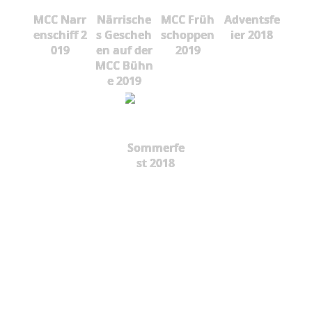
MCC Narr
Närrische
MCC Früh
Adventsfe
enschiff 2
s Gescheh
schoppen
ier 2018
019
en auf der
2019
MCC Bühn
e 2019
Sommerfe
st 2018