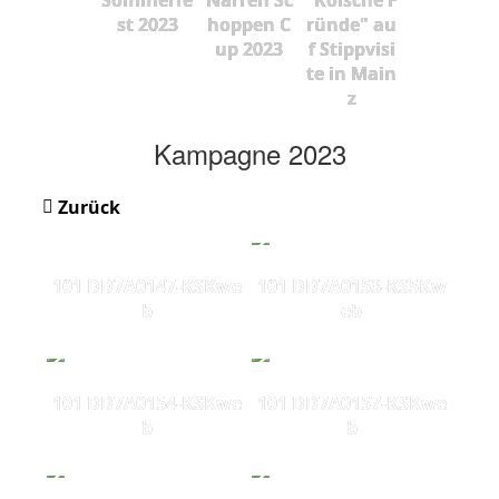
st 2023
hoppen C
ründe" au
up 2023
f Stippvisi
te in Main
z
Kampagne 2023
Zurück
101 DD7A0147-KSKwe
101 DD7A0153-KS5Kw
b
eb
101 DD7A0154-KSKwe
101 DD7A0157-KSKwe
b
b