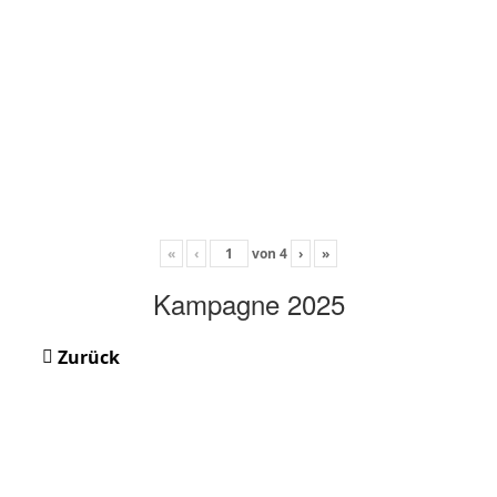
«
‹
von
4
›
»
Kampagne 2025
Zurück