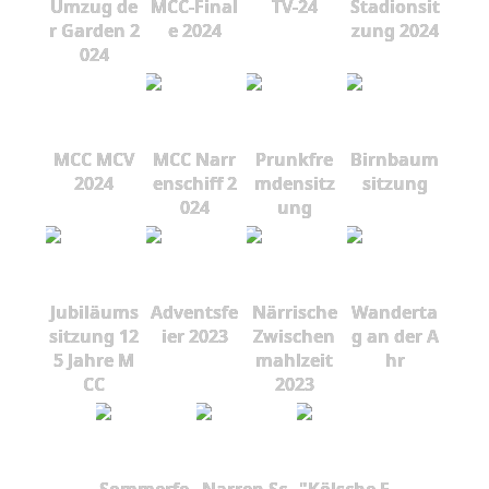
Umzug de
MCC-Final
TV-24
Stadionsit
r Garden 2
e 2024
zung 2024
024
MCC MCV
MCC Narr
Prunkfre
Birnbaum
2024
enschiff 2
mdensitz
sitzung
024
ung
Jubiläums
Adventsfe
Närrische
Wanderta
sitzung 12
ier 2023
Zwischen
g an der A
5 Jahre M
mahlzeit
hr
CC
2023
Sommerfe
Narren Sc
"Kölsche F