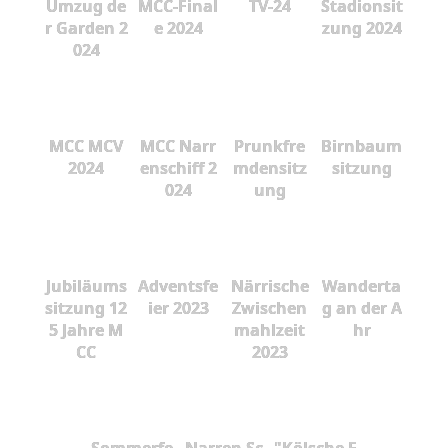
Umzug de
MCC-Final
TV-24
Stadionsit
r Garden 2
e 2024
zung 2024
024
MCC MCV
MCC Narr
Prunkfre
Birnbaum
2024
enschiff 2
mdensitz
sitzung
024
ung
Jubiläums
Adventsfe
Närrische
Wanderta
sitzung 12
ier 2023
Zwischen
g an der A
5 Jahre M
mahlzeit
hr
CC
2023
Sommerfe
Narren Sc
"Kölsche F