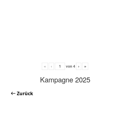
«
‹
von
4
›
»
Kampagne 2025
Zurück