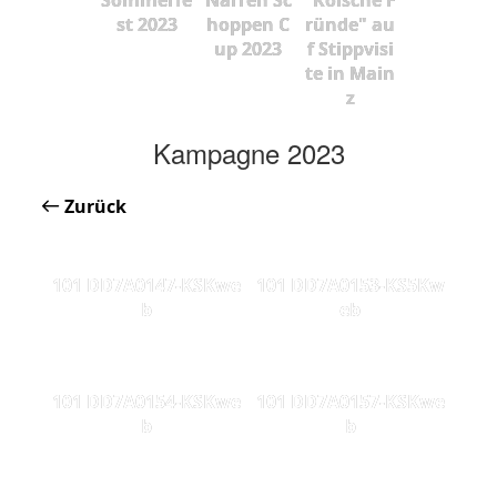
st 2023
hoppen C
ründe" au
up 2023
f Stippvisi
te in Main
z
Kampagne 2023
Zurück
101 DD7A0147-KSKwe
101 DD7A0153-KS5Kw
b
eb
101 DD7A0154-KSKwe
101 DD7A0157-KSKwe
b
b