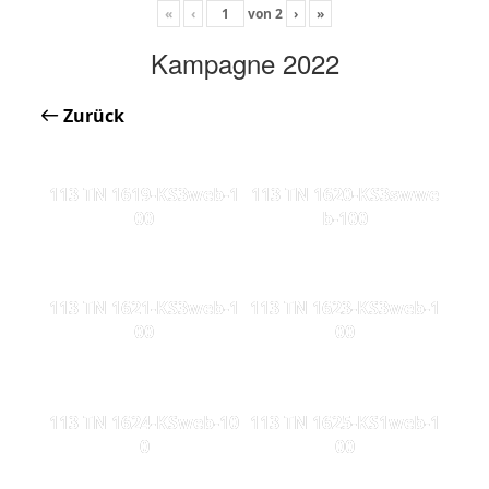
«
‹
von
2
›
»
Kampagne 2022
Zurück
113 TN 1619-KS3web-1
113 TN 1620-KS3swwe
00
b-100
113 TN 1621-KS3web-1
113 TN 1623-KS3web-1
00
00
113 TN 1624-KSweb-10
113 TN 1625-KS1web-1
0
00