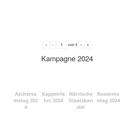
«
‹
von
5
›
»
Kampagne 2024
Aschersa
Kappenfa
Närrische
Rosenmo
mstag 202
hrt 2024
Staatskan
ntag 2024
4
zlei