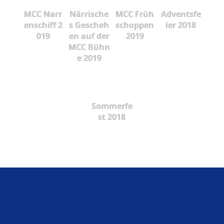
MCC Narr
Närrische
MCC Früh
Adventsfe
enschiff 2
s Gescheh
schoppen
ier 2018
019
en auf der
2019
MCC Bühn
e 2019
Sommerfe
st 2018