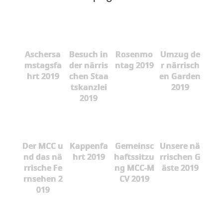
Aschersa
Besuch in
Rosenmo
Umzug de
mstagsfa
der närris
ntag 2019
r närrisch
hrt 2019
chen Staa
en Garden
tskanzlei
2019
2019
Der MCC u
Kappenfa
Gemeinsc
Unsere nä
nd das nä
hrt 2019
haftssitzu
rrischen G
rrische Fe
ng MCC-M
äste 2019
rnsehen 2
CV 2019
019