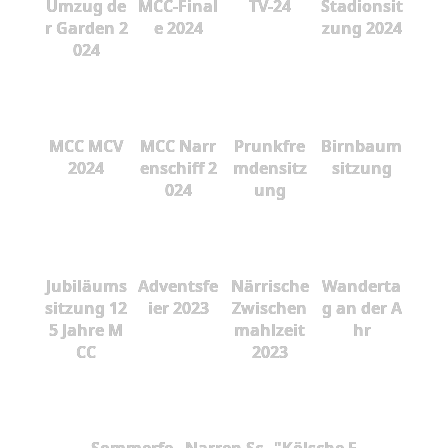
Umzug de
MCC-Final
TV-24
Stadionsit
r Garden 2
e 2024
zung 2024
024
MCC MCV
MCC Narr
Prunkfre
Birnbaum
2024
enschiff 2
mdensitz
sitzung
024
ung
Jubiläums
Adventsfe
Närrische
Wanderta
sitzung 12
ier 2023
Zwischen
g an der A
5 Jahre M
mahlzeit
hr
CC
2023
Sommerfe
Narren Sc
"Kölsche F