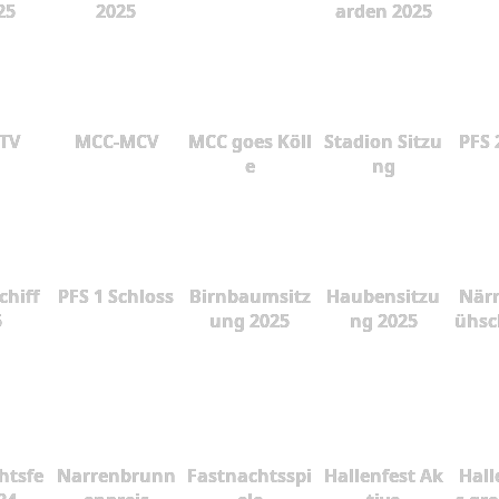
25
2025
arden 2025
 TV
MCC-MCV
MCC goes Köll
Stadion Sitzu
PFS 
e
ng
chiff
PFS 1 Schloss
Birnbaumsitz
Haubensitzu
Närr
5
ung 2025
ng 2025
ühsc
htsfe
Narrenbrunn
Fastnachtsspi
Hallenfest Ak
Hall