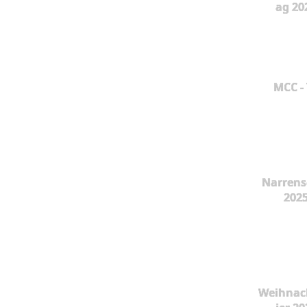
ag 20
MCC -
Narrens
202
Weihnac