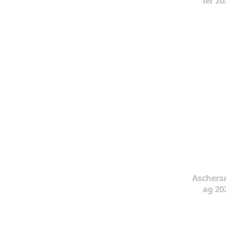
ier 20
Aschers
ag 20