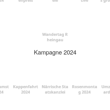
24
enpreis
ele
tive
s gr
Wandertag R
heingau
Kampagne 2024
amst
Kappenfahrt
Närrische Sta
Rosenmonta
Umz
24
2024
atskanzlei
g 2024
ard