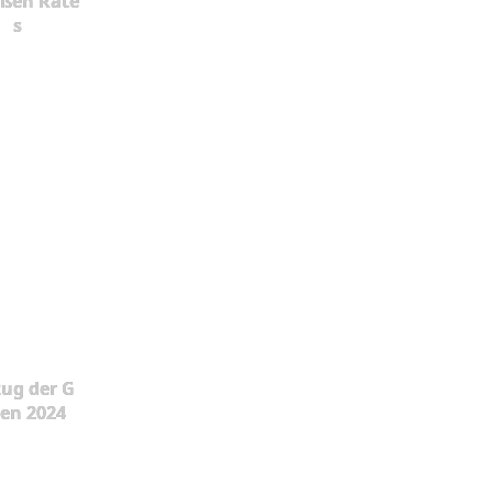
oßen Rate
s
ug der G
en 2024