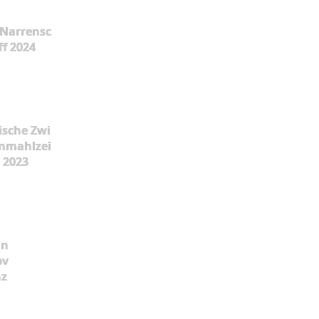
Narrensc
ff 2024
ische Zwi
nmahlzei
t 2023
ün
pv
nz