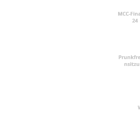
MCC-Fina
24
Prunkfr
nsitz