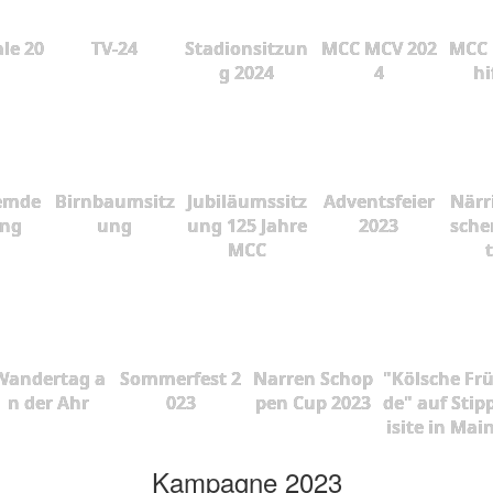
le 20
TV-24
Stadionsitzun
MCC MCV 202
MCC 
g 2024
4
hi
emde
Birnbaumsitz
Jubiläumssitz
Adventsfeier
Närr
ung
ung
ung 125 Jahre
2023
sche
MCC
Wandertag a
Sommerfest 2
Narren Schop
"Kölsche Fr
n der Ahr
023
pen Cup 2023
de" auf Stip
isite in Mai
Kampagne 2023