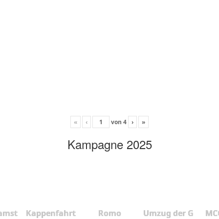
«
‹
von
4
›
»
Kampagne 2025
amst
Kappenfahrt
Romo
Umzug der G
MCC