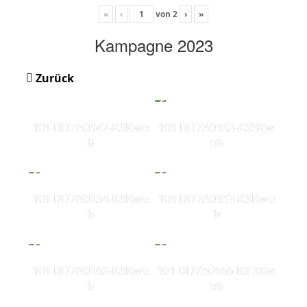
«
‹
von
2
›
»
Kampagne 2023
Zurück
101 DD7A0147-KSKwe
101 DD7A0153-KS5Kw
b
eb
101 DD7A0154-KSKwe
101 DD7A0157-KSKwe
b
b
101 DD7A0162-KSKwe
101 DD7A0166-KS 2Kw
b
eb