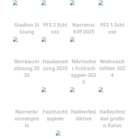
Stadion Si
PFS 2 Schl
Narrensc
PFS 1 Schl
tzung
oss
hiff 2025
oss
Birnbaum
Haubensit
Närrische
Weihnach
sitzung 20
zung 2025
r Frühsch
tsfeier 202
25
oppen 202
4
5
Narrenbr
Fastnacht
Hallenfest
Hallenfest
unnenpre
sspiele
Aktive
des große
is
n Rates