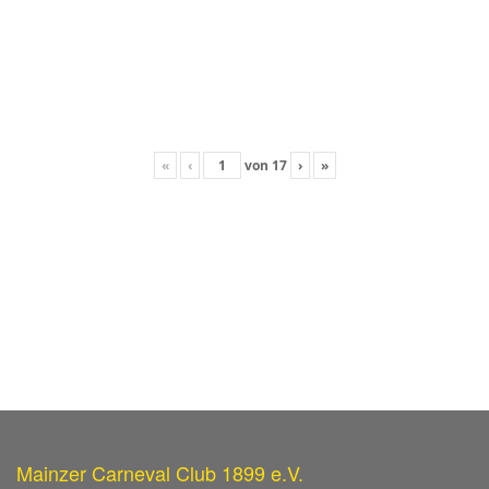
«
‹
von
17
›
»
Mainzer Carneval Club 1899 e.V.