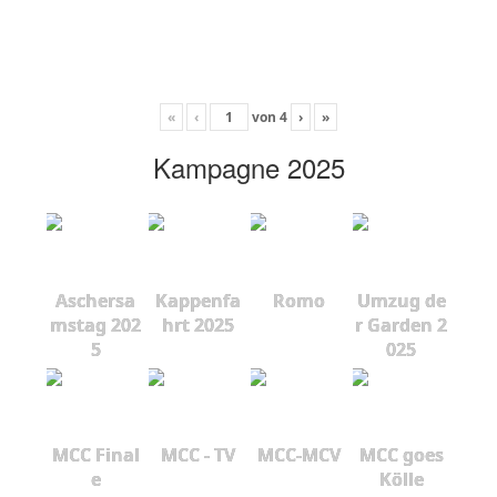
«
‹
von
4
›
»
Kampagne 2025
Aschersa
Kappenfa
Romo
Umzug de
mstag 202
hrt 2025
r Garden 2
5
025
MCC Final
MCC - TV
MCC-MCV
MCC goes
e
Kölle