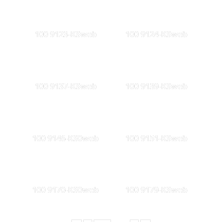
100 9123-KSweb
100 9124-KSweb
100 9137-KSweb
100 9139-KSweb
100 9146-KS0web
100 9151-KSweb
100 9170-KS0web
100 9179-KSweb