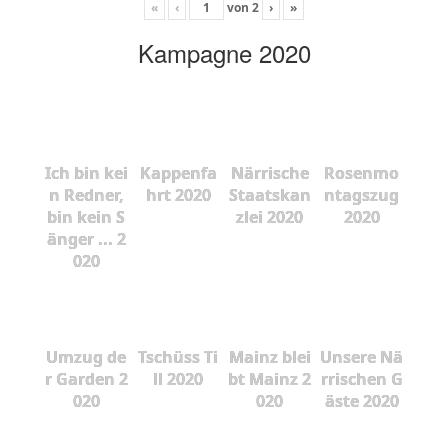
«
‹
von
2
›
»
Kampagne 2020
Ich bin kei
Kappenfa
Närrische
Rosenmo
n Redner,
hrt 2020
Staatskan
ntagszug
bin kein S
zlei 2020
2020
änger ... 2
020
Umzug de
Tschüss Ti
Mainz blei
Unsere Nä
r Garden 2
ll 2020
bt Mainz 2
rrischen G
020
020
äste 2020