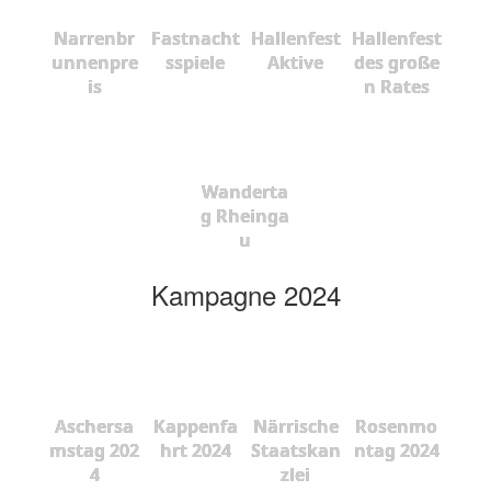
Narrenbr
Fastnacht
Hallenfest
Hallenfest
unnenpre
sspiele
Aktive
des große
is
n Rates
Wanderta
g Rheinga
u
Kampagne 2024
Aschersa
Kappenfa
Närrische
Rosenmo
mstag 202
hrt 2024
Staatskan
ntag 2024
4
zlei