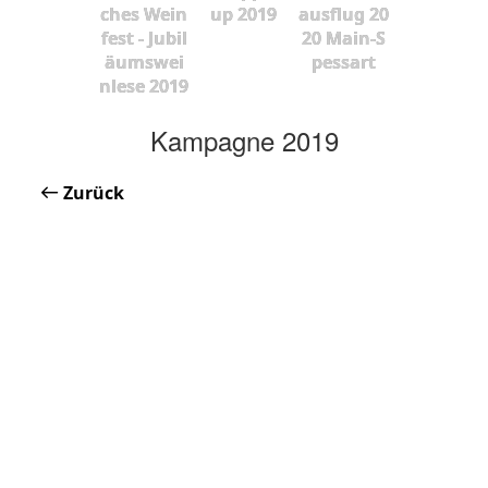
ches Wein
up 2019
ausflug 20
fest - Jubil
20 Main-S
äumswei
pessart
nlese 2019
Kampagne 2019
Zurück