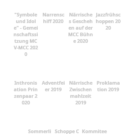
"Symbole
Narrensc
Närrische
Jazzfrühsc
und Idol
hiff 2020
s Gescheh
hoppen 20
e" - Gemei
en auf der
20
nschaftssi
MCC Bühn
tzung MC
e 2020
V-MCC 202
0
Inthronis
Adventfei
Närrische
Proklama
ation Prin
er 2019
Zwischen
tion 2019
zenpaar 2
mahlzeit
020
2019
Sommerli
Schoppe C
Kommitee