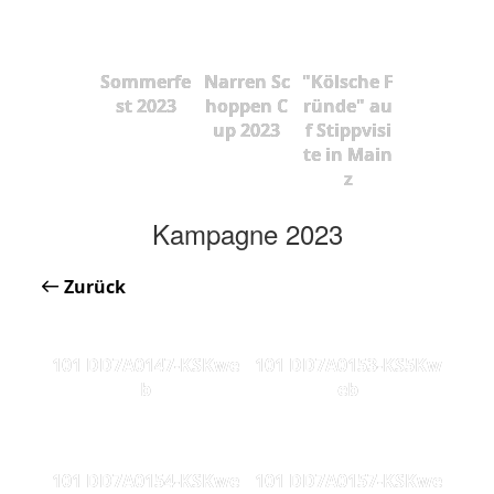
Sommerfe
Narren Sc
"Kölsche F
st 2023
hoppen C
ründe" au
up 2023
f Stippvisi
te in Main
z
Kampagne 2023
Zurück
101 DD7A0147-KSKwe
101 DD7A0153-KS5Kw
b
eb
101 DD7A0154-KSKwe
101 DD7A0157-KSKwe