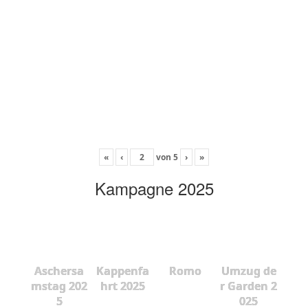
«
‹
von
5
›
»
Kampagne 2025
Aschersa
Kappenfa
Romo
Umzug de
mstag 202
hrt 2025
r Garden 2
5
025