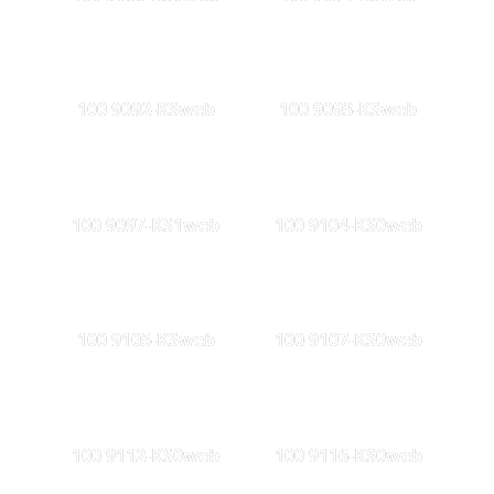
100 9092-KSweb
100 9093-KSweb
100 9097-KS1web
100 9104-KS0web
100 9105-KSweb
100 9107-KS0web
100 9112-KS0web
100 9116-KS0web