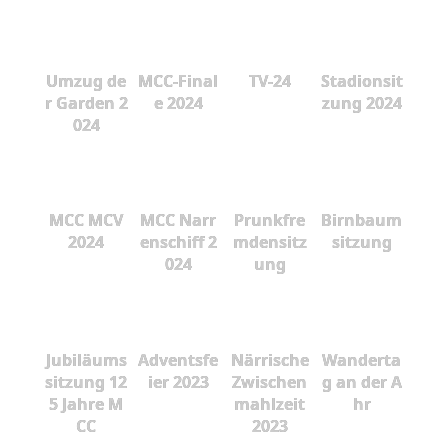
Umzug de
MCC-Final
TV-24
Stadionsit
r Garden 2
e 2024
zung 2024
024
MCC MCV
MCC Narr
Prunkfre
Birnbaum
2024
enschiff 2
mdensitz
sitzung
024
ung
Jubiläums
Adventsfe
Närrische
Wanderta
sitzung 12
ier 2023
Zwischen
g an der A
5 Jahre M
mahlzeit
hr
CC
2023