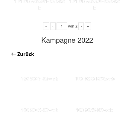
101 DD7A0281-KSKwe
101 DD7A0308-KSKwe
b
b
«
‹
von
2
›
»
Kampagne 2022
Zurück
100 9027-KSweb
100 9030-KS2web
100 9045-KSweb
100 9055-KSweb