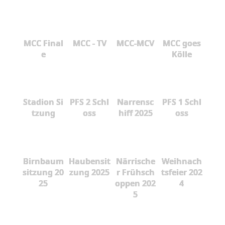
MCC Final
MCC - TV
MCC-MCV
MCC goes
e
Kölle
Stadion Si
PFS 2 Schl
Narrensc
PFS 1 Schl
tzung
oss
hiff 2025
oss
Birnbaum
Haubensit
Närrische
Weihnach
sitzung 20
zung 2025
r Frühsch
tsfeier 202
25
oppen 202
4
5